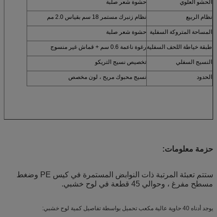
الحشو العلوي
حشوة شعر صلبة
نظام الربيع
نظام زنبرك مستمر 18 سم بقياس 2.0 مم
المساحة المتروكة السفلية
حشوة شعر صلبة
طبقة خياطة اللحف السفلية
رغوة ناعمة 0.6 سم + قماش غير منسوج
النسيج السفلي
تخصيص نسيج التريكو
الحدود
نسيج محبوك مريح ، لون مخصص
حزمة معلومات:
ستتم تعبئة المرتبة ذات النوابض المستمرة في كيس PE وضغط
مسطح مفرغ ، وحوالي 45 قطعة في لوح خشبي.
يوجد أدناه 40 حاوية عالية مكعب تحميل بواسطة تفاصيل كمية لوح خشبي: