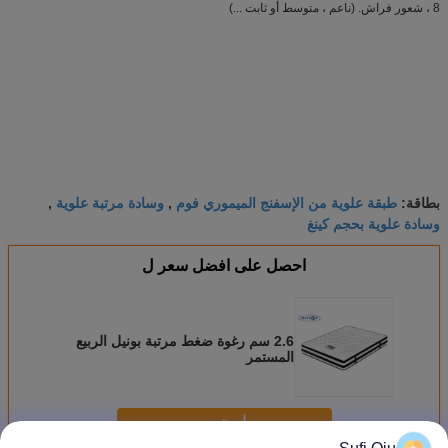
8 ، شعور فراش. (ناعم ، متوسط ​​أو ثابت ...)
طبقة علوية من الإسفنج الميموري فوم
وسادة مرتبة علوية
بطاقة:
,
,
وسادة علوية بحجم كينغ
احصل على افضل سعر ل
2.6 سم رغوة ضغط مرتبة بونيل الربيع
المستمر
استمر