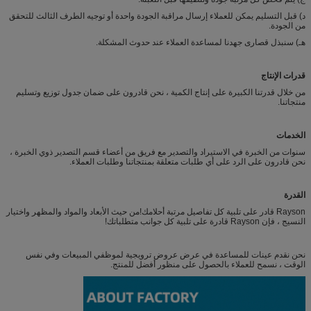
د) قبل التسليم يمكن للعملاء إرسال مراقبة الجودة واحدة أو توجيه الطرف الثالث للتحقق
من الجودة.
هـ) سنبذل قصارى جهدنا لمساعدة العملاء عند حدوث المشكلة.
قدرات الإنتاج
من خلال قدرتنا الكبيرة على إنتاج الكمية ، نحن قادرون على ضمان جدول توزيع وتسليم
منتجاتنا.
الخدمات
سنوات من الخبرة في الاستيراد والتصدير مع فريق من أعضاء قسم التصدير ذوي الخبرة ،
نحن قادرون على الرد على أي طلبات متعلقة بمنتجاتنا وطلبات العملاء.
القدرة
Rayson قادر على تلبية كل تفاصيل مرتبة أحلامك!من حيث الأبعاد والمواد والمظهر واختيار
النسيج ، فإن Rayson قادرة على تلبية كل جوانب متطلباتك!
نحن نقدم عينات للمساعدة في عرض عروض ترويجية لموظفي المبيعات وفي نفس
الوقت ، نسمح للعملاء بالحصول على منظور أفضل للمنتج.