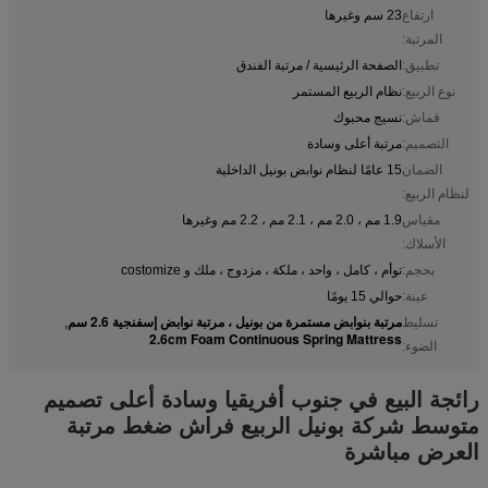
ارتفاع
23 سم وغيرها
المرتبة:
تطبيق:
الصفحة الرئيسية / مرتبة الفندق
نوع الربيع:
نظام الربيع المستمر
قماش:
نسيج محبوك
التصميم:
مرتبة أعلى وسادة
الضمان
15 عامًا لنظام نوابض بونيل الداخلية
لنظام الربيع:
مقياس
1.9 مم ، 2.0 مم ، 2.1 مم ، 2.2 مم وغيرها
الأسلاك:
بحجم:
توأم ، كامل ، واحد ، ملكة ، مزدوج ، ملك و costomize
عينة:
حوالي 15 يومًا
مرتبة بنوابض مستمرة من بونيل ، مرتبة نوابض إسفنجية 2.6 سم
تسليط
,
2.6cm Foam Continuous Spring Mattress
الضوء:
رائجة البيع في جنوب أفريقيا وسادة أعلى تصميم
متوسط ​​شركة بونيل الربيع فراش ضغط مرتبة
العرض مباشرة