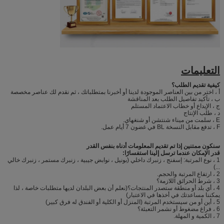
التعليمات
كيفية تقديم الطلب؟
أ ، اختر من بين العناصر الموجودة لدينا أو أخبرنا بمتطلباتك ، ثم نقدم لك عناصر مخصصة
ب ، تأكيد تفاصيل الطلب بعد المناقشة
ج ، الإيداع أو خطاب الاعتماد المستلم
د ، طلب الإنتاج
E ، سلمت من ميناء شنتشن أو شنغهاي.
F ، تدفع مقابل النسخة BL في غضون 7 أيام عمل.
سنكون ممتنين إذا تم تقديم المعلومات أدناه بنفس القدر
قدر الإمكان عندما ترسل إلينا استفسارًا:
1 ، نوع المرتبة: إسفنج ، زنبرك داخلي (بونيل ، نوابض جيبية ، زنبرك مستمر ، زنبرك خالي
...)
2 ، ارتفاع المرتبة والحجم.
3 ، شرط الحرائق اللازمة؟
4 ، أي بلد أو منطقة ستصدر المنتجات؟(نعلم أن بعض البلدان لديها متطلبات خاصة ، لذا
يمكننا مساعدتك في أخذها في الاعتبار)
5 ، أين أو من سيستخدم المرتبة (المنزل أو الكلية أو الفندق له فرق كبير)
6 ، فراغ مضغوط أو نشمر التعبئة؟
7 ، الكمية و المهلة.