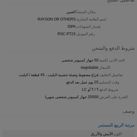
مكان المنشأ:
الصين
اسم العلامة التجارية:
RAYSON OR OTHERS
إصدار الشهادات:
ISPA
رقم الموديل:
RSC-PT23
شروط الدفع والشحن
الحد الأدنى لكمية:
50 جهاز كمبيوتر شخصى
الأسعار:
negotiable
تفاصيل التغليف:
فراغ مضغوط وتعبئة خشبية البليت ، 45 قطعة / البليت
وقت التسليم:
25 يوم عمل بعد الدفع
شروط الدفع:
T / T أو LC
القدرة على العرض:
25000 جهاز كمبيوتر شخصى شهريا
وصف
مرتبة الربيع المستمر
اللون:
الأبيض والأزرق