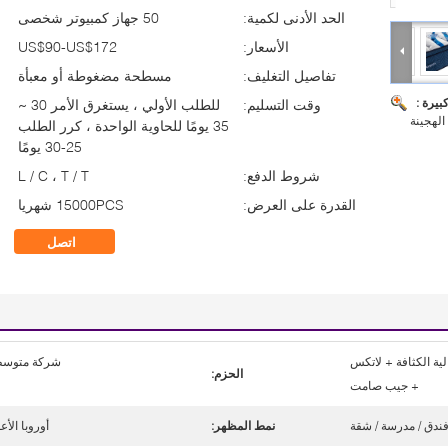
الحد الأدنى لكمية:
50 جهاز كمبيوتر شخصى
الأسعار:
US$90-US$172
تفاصيل التغليف:
مسطحة مضغوطة أو معبأة
بيرة :
وقت التسليم:
للطلب الأولي ، يستغرق الأمر 30 ~
الهجينة
35 يومًا للحاوية الواحدة ، كرر الطلب
25-30 يومًا
شروط الدفع:
L / C ، T / T
القدرة على العرض:
15000PCS شهريا
اتصل
ية الكثافة + لاتكس
شركة متوسط
الحزم:
+ جيب صامت
فندق / مدرسة / شقة
نمط المظهر:
أوروبا الأع