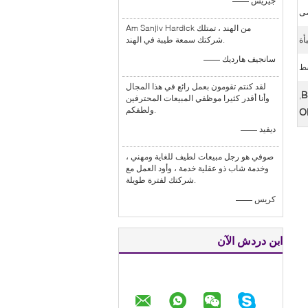
—— جيريش
Am Sanjiv Hardick من الهند ، تمتلك
أة
شركتك سمعة طيبة في الهند.
—— سانجيف هارديك
لقد كنتم تقومون بعمل رائع في هذا المجال
B
,
وأنا أقدر كثيرا موظفي المبيعات المحترفين
ولطفكم.
O
—— ديفيد
صوفي هو رجل مبيعات لطيف للغاية ومهني ،
وخدمة شاب ذو عقلية خدمة ، وأود العمل مع
شركتك لفترة طويلة.
—— كريس
ابن دردش الآن