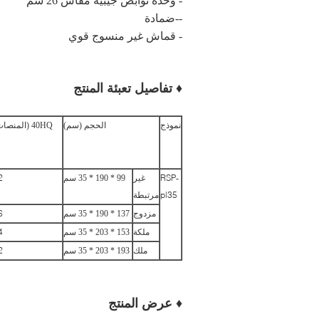
- وحدة نوابض جيبية مقاس 26 سم
--ضمادة
- قماش غير منسوج قوي
♦ تفاصيل تعبئة المنتج
نموذج
الحجم (سم)
40HQ (المنصات)
2
RSP-
غير
99 * 190 * 35 سم
pl35
مرتبطة
6
مزدوج
137 * 190 * 35 سم
4
ملكة
153 * 203 * 35 سم
2
ملك
193 * 203 * 35 سم
♦ عرض المنتج