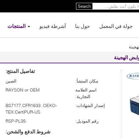
Search
جولة في المعمل
حول بنا
أشرطة فيديو
المنتجات
تفاصيل المنتج:
مكان المنشأ:
الصين
اسم العلامة
RAYSON or OEM
التجارية:
إصدار الشهادات:
BS7177,CFR1633 ,OEKO-
TEX,CertiPUR-US
رقم الموديل:
RSP-PL35
شروط الدفع والشحن: