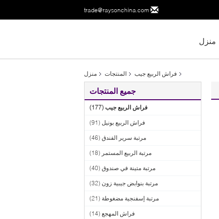
trade@raysonchina.com
منزل
فراش الربيع جيب
المنتجات
منزل
جميع المنتجات
فراش الربيع جيب
(177)
فراش الربيع بونيل
(91)
مرتبة سرير الفندق
(46)
مرتبة الربيع المستمر
(18)
مرتبة متينة في صندوق
(40)
مرتبة بنوابض جيبية زون
(32)
مرتبة إسفنجية مضغوطة
(21)
فراش المهجع
(14)