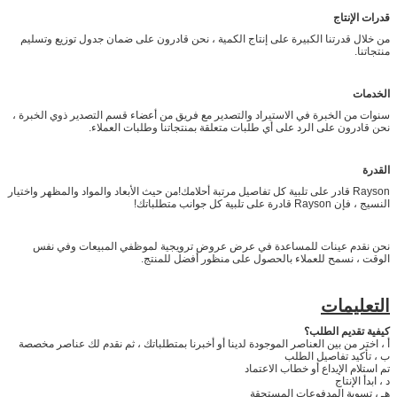
قدرات الإنتاج
من خلال قدرتنا الكبيرة على إنتاج الكمية ، نحن قادرون على ضمان جدول توزيع وتسليم
منتجاتنا.
الخدمات
سنوات من الخبرة في الاستيراد والتصدير مع فريق من أعضاء قسم التصدير ذوي الخبرة ،
نحن قادرون على الرد على أي طلبات متعلقة بمنتجاتنا وطلبات العملاء.
القدرة
Rayson قادر على تلبية كل تفاصيل مرتبة أحلامك!من حيث الأبعاد والمواد والمظهر واختيار
النسيج ، فإن Rayson قادرة على تلبية كل جوانب متطلباتك!
نحن نقدم عينات للمساعدة في عرض عروض ترويجية لموظفي المبيعات وفي نفس
الوقت ، نسمح للعملاء بالحصول على منظور أفضل للمنتج.
التعليمات
كيفية تقديم الطلب؟
أ ، اختر من بين العناصر الموجودة لدينا أو أخبرنا بمتطلباتك ، ثم نقدم لك عناصر مخصصة
ب ، تأكيد تفاصيل الطلب
تم استلام الإيداع أو خطاب الاعتماد
د ، ابدأ الإنتاج
هـ ، تسوية المدفوعات المستحقة