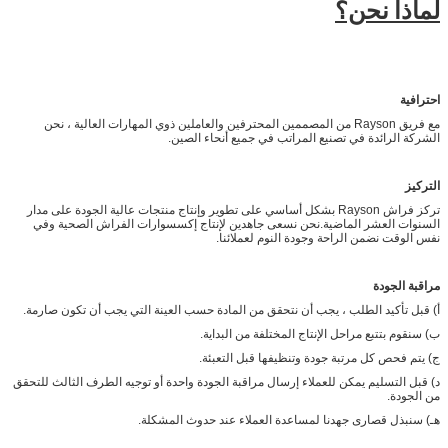
لماذا نحن؟
احترافية
مع فريق Rayson من المصممين المحترفين والعاملين ذوي المهارات العالية ، نحن
الشركة الرائدة في تصنيع المراتب في جميع أنحاء الصين.
التركيز
تركز فراش Rayson بشكل أساسي على تطوير وإنتاج منتجات عالية الجودة على مدار
السنوات العشر الماضية.نحن نسعى جاهدين لإنتاج إكسسوارات الفراش الصحية وفي
نفس الوقت نضمن الراحة وجودة النوم لعملائنا.
مراقبة الجودة
أ) قبل تأكيد الطلب ، يجب أن نتحقق من المادة حسب العينة التي يجب أن تكون صارمة.
ب) سنقوم بتتبع مراحل الإنتاج المختلفة من البداية.
ج) يتم فحص كل مرتبة جودة وتنظيفها قبل التعبئة.
د) قبل التسليم يمكن للعملاء إرسال مراقبة الجودة واحدة أو توجيه الطرف الثالث للتحقق
من الجودة.
هـ) سنبذل قصارى جهدنا لمساعدة العملاء عند حدوث المشكلة.