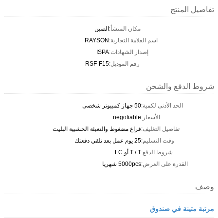
تفاصيل المنتج
مكان المنشأ:
الصين
اسم العلامة التجارية:
RAYSON
إصدار الشهادات:
ISPA
رقم الموديل:
RSF-F15
شروط الدفع والشحن
الحد الأدنى لكمية:
50 جهاز كمبيوتر شخصى
الأسعار:
negotiable
تفاصيل التغليف:
فراغ مضغوط والتعبئة الخشبية البليت
وقت التسليم:
25 يوم عمل بعد تلقي دفعتك
شروط الدفع:
T / T أو LC
القدرة على العرض:
5000pcs شهريا
وصف
مرتبة متينة في صندوق