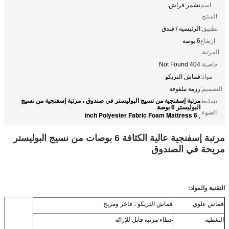
اسم
نشمر فراش
المنتج:
تطبيق:
الرئيسية / فندق
ارتفاع
6 بوصة
المرتبة:
خاصية:
404 Not Found
مواد:
قماش التريكو
التصميم:
رزمة ملفوفة
مرتبة إسفنجية من نسيج البوليستر في صندوق ، مرتبة إسفنجية من نسيج
تسليط
البوليستر 6 بوصة
الضوء:
6 inch Polyester Fabric Foam Mattress
,
مرتبة إسفنجية عالية الكثافة 6 بوصات من نسيج البوليستر
مريحة في الصندوق
التقنية والمواد:
قماش علوي
قماش التريكو ، فاخر ومريح
التغطية
غطاء مرتبة قابل للإزالة