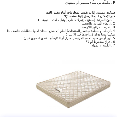
F ، سلمت من ميناء شنتشن أو شنغهاي.
سنكون ممتنين إذا تم تقديم المعلومات أدناه بنفس القدر
قدر الإمكان عندما ترسل إلينا استفسارًا:
1 ، نوع المرتبة: إسفنج ، زنبرك داخلي (بونيل ، لفائف جيبية ...)
2 ، ارتفاع المرتبة والحجم.
3 ، شرط الحرائق اللازمة؟
4 ، أي بلد أو منطقة ستصدر المنتجات؟(نعلم أن بعض البلدان لديها متطلبات خاصة ، لذا
يمكننا مساعدتك في أخذها في الاعتبار)
5 ، أين أو من سيستخدم المرتبة (المنزل أو الكلية أو الفندق له فرق كبير)
6 ، فراغ مضغوط أم لا؟
7 ، الكمية و المهلة.