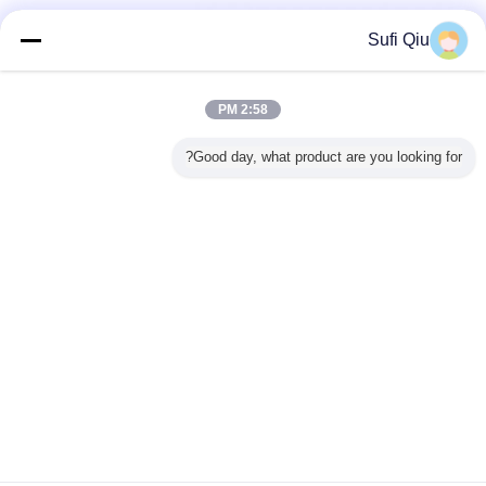
Sufi Qiu
2:58 PM
Good day, what product are you looking for?
نشمر فراش إسفنج مزدوج
مرتبة إسفنجية مطوية
بطاقة:
,
,
مرتبة قابلة للطي بحجم كينغ
احصل على افضل سعر ل
مرتبة إسفنجية من نسيج البوليستر عالية
الكثافة 6 بوصة في صندوق