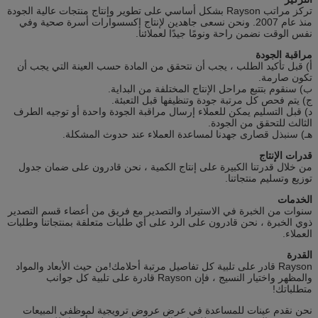
تركز مراتب Rayson بشكل أساسي على تطوير وإنتاج منتجات عالية الجودة
منذ عام 2007. ونحن نسعى جاهدين لإنتاج إكسسوارات أسرة صحية وفي
نفس الوقت نضمن راحة ونومًا جيدًا لعملائنا.
مراقبة الجودة
أ) قبل تأكيد الطلب ، يجب أن نتحقق من المادة حسب العينة التي يجب أن
تكون صارمة.
ب) سنقوم بتتبع مراحل الإنتاج المختلفة من البداية.
ج) يتم فحص كل مرتبة جودة وتنظيفها قبل التعبئة.
د) قبل التسليم يمكن للعملاء إرسال مراقبة الجودة واحدة أو توجيه الطرف
الثالث للتحقق من الجودة.
هـ) سنبذل قصارى جهدنا لمساعدة العملاء عند حدوث المشكلة.
قدرات الإنتاج
من خلال قدرتنا الكبيرة على إنتاج الكمية ، نحن قادرون على ضمان جدول
توزيع وتسليم منتجاتنا.
الخدمات
سنوات من الخبرة في الاستيراد والتصدير مع فريق من أعضاء قسم التصدير
ذوي الخبرة ، نحن قادرون على الرد على أي طلبات متعلقة بمنتجاتنا وطلبات
العملاء.
القدرة
Rayson قادر على تلبية كل تفاصيل مرتبة أحلامك!من حيث الأبعاد والمواد
والمظهر واختيار النسيج ، فإن Rayson قادرة على تلبية كل جوانب
متطلباتك!
نحن نقدم عينات للمساعدة في عرض عروض ترويجية لموظفي المبيعات