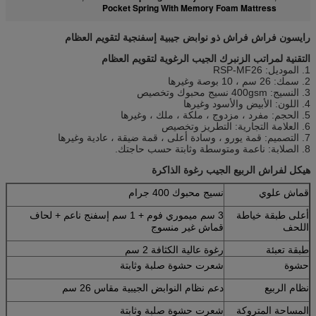
Pocket Spring With Memory Foam Mattress
رايسون فراش فراش ذو نوابض جيبية إسفنجية لتقويم العظام
التقنية لمراتب الزنبرك الجيب الرغوية لتقويم العظام
1. الموديل: RSP-MF26
2. سمك: 26 سم ، 10 بوصة وغيرها
3. النسيج: 400gsm نسيج محبوك وتخصيص
4. اللون: الأبيض والأسود وغيرها
5. الحجم: مفرد ، مزدوج ، ملكة ، ملك ، وغيرها
6. العلامة التجارية: التطريز وتخصيص
7. التصميم: قمة يورو ، وسادة أعلى ، قمة ضيقة ، عادية وغيرها
8. الصلابة: ناعمة ومتوسطة وثابتة حسب حاجتك.
هيكل لفراش الربيع الجيب رغوة الذاكرة
قماش علوي
نسيج محبوك 400 جرام
أعلى طبقة خياطة
3 سم ميموري فوم + 1 سم إسفنج ناعم + لحاف
اللحف
قماش غير منسوج
طبقة تعبئة
رغوة عالية الكثافة 2 سم
حشوة
شعرت حشوة صلبة وثابتة
نظام الربيع
دعم نظام النوابض الجيبية مقاس 26 سم
المساحة المتروكة
شعرت حشوة صلبة وثابتة