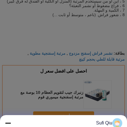
5 ، أين أو من سيستخدم المرتبة (المنزل أو الكلية أو الفندق له فرق كبير)
6 ، فراغ مضغوط أو نشمر التعبئة؟
7 ، الكمية و المهلة.
8 ، شعور فراش. (ناعم ، متوسط ​​أو ثابت ...)
نشمر فراش إسفنج مزدوج
مرتبة إسفنجية مطوية
بطاقة:
,
,
مرتبة قابلة للطي بحجم كينغ
احصل على افضل سعر ل
زنبرك جيب لتقويم العظام 10 بوصة مع
مرتبة إسفنجية ميموري فوم
استمر
Sufi Qiu