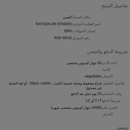
تفاصيل المنتج
مكان المنشأ:
الصين
اسم العلامة التجارية:
RAYSON OR OTHERS
إصدار الشهادات:
ISPA
رقم الموديل:
RSP-MF26
شروط الدفع والشحن
الحد الأدنى
50 جهاز كمبيوتر شخصى
لكمية:
الأسعار:
negotiable
تفاصيل التغليف:
فراغ مضغوط وتعبئة خشبية البليت ، 35pcs / pallet ، أو لفة التعبئة
في صندوق
وقت التسليم:
25 يوم عمل بعد الدفع
شروط الدفع:
T / T أو LC
القدرة على
25000 جهاز كمبيوتر شخصى شهريا
العرض:
وصف