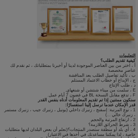
التعليمات
كيفية تقديم الطلب؟
أ ، اختر من بين العناصر الموجودة لدينا أو أخبرنا بمتطلباتك ، ثم نقدم لك
عناصر مخصصة
ب ، تأكيد تفاصيل الطلب بعد المناقشة
ج ، الإيداع أو خطاب الاعتماد المستلم
د ، طلب الإنتاج
E ، سلمت من ميناء شنتشن أو شنغهاي.
F ، تدفع مقابل النسخة BL في غضون 7 أيام عمل.
سنكون ممتنين إذا تم تقديم المعلومات أدناه بنفس القدر
قدر الإمكان عندما ترسل إلينا استفسارًا:
1 ، نوع المرتبة: إسفنج ، زنبرك داخلي (بونيل ، زنبرك جيب ، زنبرك مستمر
، زنبرك خالي ...)
2 ، ارتفاع المرتبة والحجم.
3 ، شرط الحرائق اللازمة؟
4 ، أي بلد أو منطقة ستصدر المنتجات؟(نعلم أن بعض البلدان لديها متطلبات
خاصة ، لذا يمكننا مساعدتك في أخذها في الاعتبار)