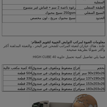
السفلية
الطبقة السفلى
رغوة ناعمة 2 سم + قماش غير منسوج
النسيج السفلي
250gsm نسيج محبوك
الحدود
نسيج محبوك مريح ، لون مخصص
معلومات العبوة لمراتب النوابض الجيبية لتقويم العظام:
عادة ، هناك خياران لتعبئة المراتب للشحن عبر البحر ، والتعبئة المدلفنة أكثر
وأكثر شيوعًا بطريقة صحيحة.
فيما يلي تفاصيل كمية تحميل حاوية 40 HIGH CUBE:
بحجم
فراغ مضغوط وملفوف في صندوق
40 كمية مكعب عالية
90x190x26 سم
فراغ مضغوط وملفوف في صندوق
504 قطعة
137x190x26 سم
فراغ مضغوط وملفوف في صندوق
336 قطعة
153x203x26 سم
فراغ مضغوط وملفوف في صندوق
294 قطعة
183x203x26 سم
فراغ مضغوط وملفوف في صندوق
252 قطعة