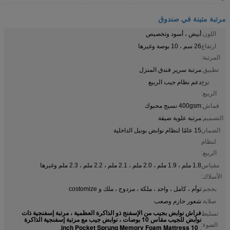
مرتبة متينة في صندوق
اللون:
أبيض ، أسود وتخصيص
ارتفاع
26 سم ، 10 بوصة وغيرها
المرتبة:
تطبيق:
مرتبة سرير فندق المنزل
نوع
دعم نظام جيب الربيع
الربيع:
قماش:
400gsm نسيج محبوك
التصميم:
مرتبة علوية ضيقة
الضمان
15 عامًا لنظام نوابض بونيل الداخلية
لنظام
الربيع:
مقياس
1.8 ملم ، 1.9 ملم ، 2.0 ملم ، 2.1 ملم ، 2.2 ملم ، 2.3 ملم وغيرها
الأسلاك:
بحجم:
توأم ، كامل ، واحد ، ملكة ، مزدوج ، ملك و costomize
صلابة:
شعور حازم وصعب
فراش نوابض بجيب من الإسفنج ذو الذاكرة العظمية ، مرتبة إسفنجية ذات
تسليط
نوابض للجيب مقاس 10 بوصات ، نوابض جيب مع مرتبة إسفنجية الذاكرة
الضوء:
10 inch Pocket Sprung Memory Foam Mattress
,
,