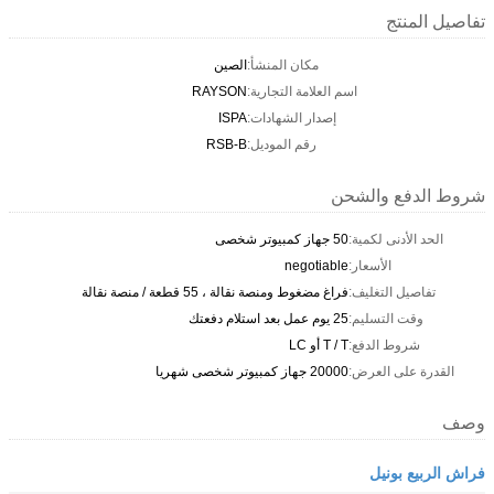
تفاصيل المنتج
مكان المنشأ:
الصين
اسم العلامة التجارية:
RAYSON
إصدار الشهادات:
ISPA
رقم الموديل:
RSB-B
شروط الدفع والشحن
الحد الأدنى لكمية:
50 جهاز كمبيوتر شخصى
الأسعار:
negotiable
تفاصيل التغليف:
فراغ مضغوط ومنصة نقالة ، 55 قطعة / منصة نقالة
وقت التسليم:
25 يوم عمل بعد استلام دفعتك
شروط الدفع:
T / T أو LC
القدرة على العرض:
20000 جهاز كمبيوتر شخصى شهريا
وصف
فراش الربيع بونيل