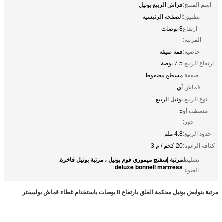
اسم المنتج:
فراش الربيع بونيل
تطبيق:
الصفحة الرئيسية
ارتفاع
8 بوصات
المرتبة:
خاصية:
قمة ضيقة
ارتفاع الربيع:
7.5 بوصة
صفقة:
مسطح مضغوط
قماش:
أي
نوع الربيع:
بونيل الربيع
منعطف أو
5
دور:
حدود الربيع:
4.8 ملم
كثافة الرغوة:
20 كجم / م 3
مرتبة إسفنج ميموري فوم بونيل ، مرتبة بونيل فاخرة
تسليط
,
deluxe bonnell mattress
الضوء:
مرتبة بنوابض بونيل محكمة الغلق بارتفاع 8 بوصات باستخدام غطاء قماش بوليستر