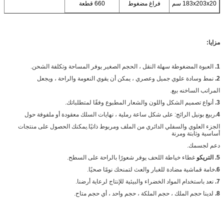
183x203x20 سم
فراغ مضغوط
660 قطعة
مزايا:
1.
العبوة المضغوطة سهلة النقل ، الحجم الصغير يوفر المساحة وتكلفة الشحن.
2.
نمط وسادة علوي جميل وعصري ، يمكن أن يقوي النعومة والراحة ، ويجعل
المراتب الساخنه بيع.
3.
أنواع تصميم الشكل واللون والشعار المطبوع وفقًا لمتطلباتك.
4.
ربيع بونيل الرائج: على شكل ساعة رملية ، نهايات السلك معقودة أو ملفوفة حول
الجزء العلوي والسفلي الدائري من الملف ومربوط ذاتيًا.يمكنك الحصول على منتجات
أساسية وثابتة ومرنة
دعم لجسمك.
5. التريكو
غطاء خياطة اللحف يوفر شعورًا بالراحة على السطح.
6.
خامة قماشية مضادة للغبار والعث لتمنحك نومًا صحيًا.
7.
نعد باستخدام المواد الخضراء والبيئية للإنتاج لرعاية أرضنا.
8.
لدينا حجم الملك ، حجم الملكة ، حجم واحد ، أي حجم متاح.