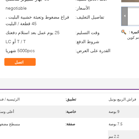
الأسعار:
negotiable
تفاصيل التغليف:
فراغ مضغوط وتعبئة خشبية البليت ،
45 قطعة / البليت
بيرة :
وقت التسليم:
25 يوم عمل بعد استلام دفعتك
جم كوين
شروط الدفع:
T / T أو LC
القدرة على العرض:
5000pcs شهريا
اتصل
فراش الربيع بونيل
تطبيق:
الرئيسية / فن
9 بوصة
خاصية:
أعلى وسا
7.5 بوصة
صفقة:
مسطح مضغو
2.2 مم