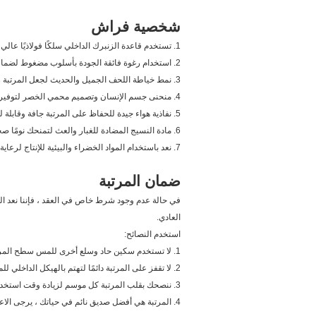
شخصية فراش
1. تستخدم قاعدة الزنبرك الداخلي سلكًا فولاذيًا عالي المنغنيز مع معالجة مقاومة للصدأ.
2. استخدام رغوة فائقة الجودة بأسلوب مضغوط لضمان جودة المرتبة جيدة بعد الضغط والنقل لمسافات طويلة.
3. نمط خياطة اللحف الجميل والحديث لجعل المرتبة رائجة ومبيعات ساخنة.
4. منحنى جسم الإنسان وتصميم محمي الخصر لتوفير نوم صحي للأشخاص الذين يستخدمون هذه المرتبة.
5. نفاذية هواء جيدة للحفاظ على المرتبة جافة وقابلة للتنفس.
6. مادة النسيج المضادة للغبار والعث لتمنحك نومًا صحيًا.
7. نعد باستخدام المواد الخضراء والبيئية للإنتاج لرعاية كوكبنا.
ضمان المرتبة
العادي.
استخدم النصائح:
1. لا تستخدم سكين حاد وسلع أخرى للمس سطح المرتبة مباشرة.
2. لا تقفز على المرتبة دائمًا لتهتم بالهيكل الداخلي للمرتبة.
3. ننصحك بقلب المرتبة كل موسم لزيادة وقت استخدام المرتبة.
4. المرتبة هي أفضل صديق نائم في حياتك ، يرجى الاعتناء بهذا الصديق.