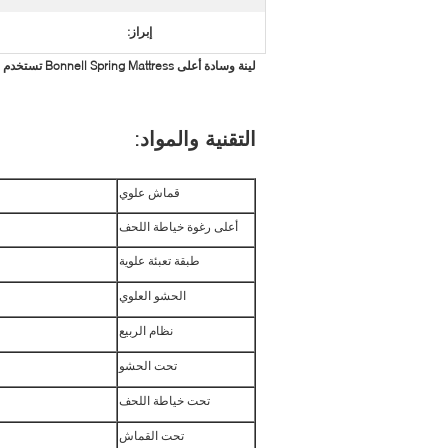
إبراز:
لينة وسادة أعلى Bonnell Spring Mattress تستخدم للمنزل مرتبة مريحة للغاية
التقنية والمواد:
قماش علوي
أعلى رغوة خياطة اللحف
طبقة تعبئة علوية
الحشو العلوي
نظام الربيع
تحت الحشو
تحت خياطة اللحف
تحت القماش