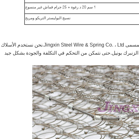
1 سم 20 د رغوة + 25 جرام قماش غير منسوج
نسيج البوليستر التريكو ومريح
لدينا مصنع الربيع الخاص بنا في الصين المسمى Jingxin Steel Wire & Spring Co. ، Ltd.نحن نستخدم الأسلاك
ام الزنبرك بونيل.حتى نتمكن من التحكم في التكلفة والجودة بشكل جيد