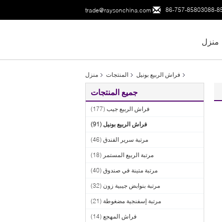
86-757-85803088-8
trade@raysonchina.com
منزل
فراش الربيع بونيل
المنتجات
منزل
جميع المنتجات
فراش الربيع جيب
(177)
فراش الربيع بونيل
(91)
مرتبة سرير الفندق
(46)
مرتبة الربيع المستمر
(18)
مرتبة متينة في صندوق
(40)
مرتبة بنوابض جيبية زون
(32)
مرتبة إسفنجية مضغوطة
(21)
فراش المهجع
(14)