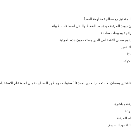
في حالة عدم وجود شرط خاص في العقد ، فإننا نعد الناشئين بضمان الاستخدام العادي لمدة 10 سنوات ، ومظهر السطح ضمان لمدة عام للاستخد