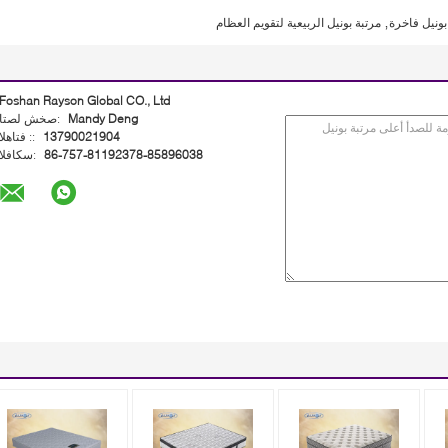
,
بونيل فاخرة
مرتبة بونيل الربيعية لتقويم العظام
Foshan Rayson Global CO., Ltd
Mandy Deng
اتصل شخص:
13790021904
الهاتف ::
86-757-81192378-85896038
الفاكس: