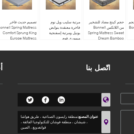
حجم
حجم كينج مضاد للشخير
مرتبة سليب ويل نوم
تصميم حديث فاخر
Bon
من اللاتكس Bonnell
فاخرة معنقدة بنوابض
onnell Spring Mattress
Spring Mattress Sweet
بونيل ومرتبة إسفنجية
Comfort Sprung King
Dream Bamboo
ميموري فوم
Europe Mattress
اتّصل بنا
أ
عنوان المصنع:
منطقة رايسون الصناعية ، طريق هواشا
، شيشان ، منطقة فوشان للتكنولوجيا الفائقة ،
قوانغدونغ ، الصين