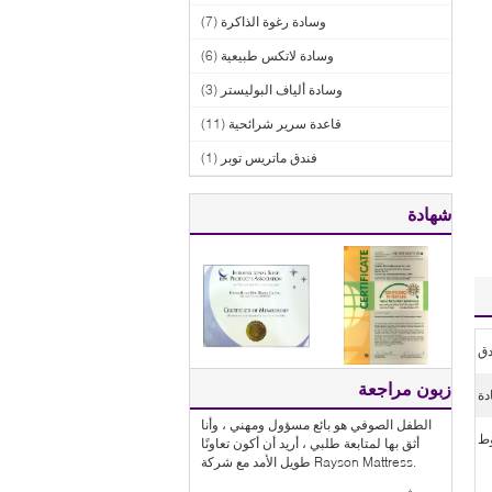
وسادة رغوة الذاكرة
(7)
وسادة لاتكس طبيعية
(6)
وسادة ألياف البوليستر
(3)
قاعدة سرير شرائحية
(11)
فندق ماتريس توبر
(1)
شهادة
دق
زبون مراجعة
دة
الطفل الصوفي هو بائع مسؤول ومهني ، وأنا
ط
أثق بها لمتابعة طلبي ، أريد أن أكون تعاونًا
طويل الأمد مع شركة Rayson Mattress.