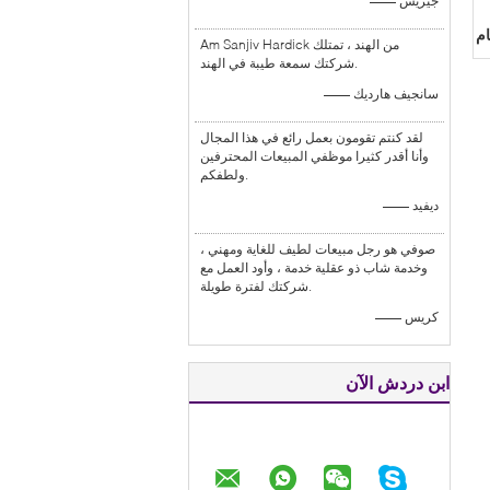
—— جيريش
ام
Am Sanjiv Hardick من الهند ، تمتلك
شركتك سمعة طيبة في الهند.
—— سانجيف هارديك
لقد كنتم تقومون بعمل رائع في هذا المجال
وأنا أقدر كثيرا موظفي المبيعات المحترفين
ولطفكم.
—— ديفيد
صوفي هو رجل مبيعات لطيف للغاية ومهني ،
وخدمة شاب ذو عقلية خدمة ، وأود العمل مع
شركتك لفترة طويلة.
—— كريس
ابن دردش الآن