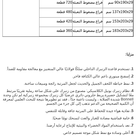
90x190x29 سم
فراغ مضغوط التعبئة
720 قطعة
137x190x29 سم
فراغ مضغوط التعبئة
480 قطعة
153x203x29 سم
فراغ مضغوط التعبئة
420 قطعة
183x203x29 سم
فراغ مضغوط التعبئة
360 قطعة
مزايا:
1.
تستخدم قاعدة الزنبرك الداخلي سلكًا فولاذيًا عالي المنغنيز مع معالجة مقاومة للصدأ.
2.
إسفنج مينوري ناعم عالي الكثافة فاخر.
3.
نمط خياطة اللحف الجميل والحديث لجعل المرتبة رائجة ومبيعات ساخنة.
4.
نظام زنبرك بونيل الكلاسيكي: مصنوع من زنبرك على شكل ساعة رملية تقريبًا مرتبط
معًا لتشكيل حصيرة.يربط حلزوني دائري عرضيًا كل زنبرك بمجموعة زنبركية.لم تكن وحدة
Bonnell شديدة الصلابة ، وليست ناعمة جدًا ، فقد تم تطويرها نتيجة للبحث العلمي لمعرفة
أن الكمية الصحيحة من الدعم تذهب إلى كل جزء من الجسم.
5.
نفاذية هواء جيدة للحفاظ على المرتبة جافة وقابلة للتنفس.
6.
خامة قماشية مضادة للغبار والعث لتمنحك نومًا صحيًا.
7.
نعد باستخدام المواد الخضراء والبيئية للإنتاج لرعاية أرضنا.
8.
أعلى وسادة مع نمط شكل موجة تصميم خاص.