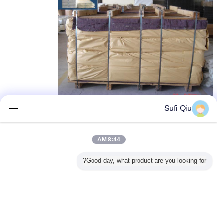
Sufi Qiu
مرتبة إسفنجية ميموري فوم من بونيل
مرتبة بونيل فاخرة
بطاقة:
,
,
مرتبة بونيل الربيعية لتقويم العظام
8:44 AM
احصل على افضل سعر ل
Good day, what product are you looking for?
وسادة إسفنجية الذاكرة الطبيعية أعلى
مرتبة بونيل الربيعية 12 بوصة للفندق
استمر