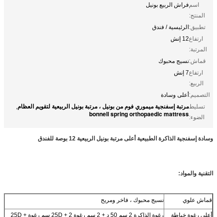
اسم
فراش الربيع بونيل
المنتج:
تطبيق:
الرئيسية / فندق
ارتفاع
12 إنش
المرتبة:
قماش:
نسيج محبوك
ارتفاع
7 إنش
الربيع:
التصميم:
أعلى وسادة
مرتبة إسفنجية ميموري فوم من بونيل ، مرتبة بونيل الربيعية لتقويم العظام
تسليط
,
bonnell spring orthopaedic mattress
الضوء:
وسادة إسفنجية الذاكرة الطبيعية أعلى مرتبة بونيل الربيعية 12 بوصة للفندق
التقنية والمواد:
قماش علوي
نسيج محبوك ، فاخر ومريح
أعلى رغوة خياطة
رغوة الذاكرة 2 سم 50 د + 2 سم رغوة 25D + 2 سم رغوة 25D +