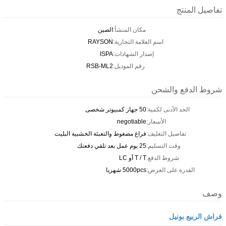
تفاصيل المنتج
مكان المنشأ:
الصين
اسم العلامة التجارية:
RAYSON
إصدار الشهادات:
ISPA
رقم الموديل:
RSB-ML2
شروط الدفع والشحن
الحد الأدنى لكمية:
50 جهاز كمبيوتر شخصى
الأسعار:
negotiable
تفاصيل التغليف:
فراغ مضغوط والتعبئة الخشبية البليت
وقت التسليم:
25 يوم عمل بعد تلقي دفعتك
شروط الدفع:
T / T أو LC
القدرة على العرض:
5000pcs شهريا
وصف
فراش الربيع بونيل