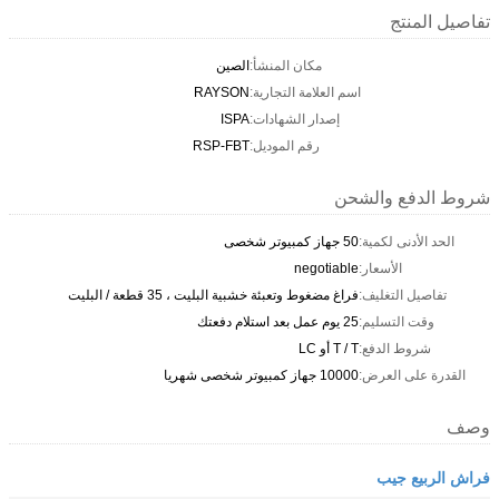
تفاصيل المنتج
مكان المنشأ:
الصين
اسم العلامة التجارية:
RAYSON
إصدار الشهادات:
ISPA
رقم الموديل:
RSP-FBT
شروط الدفع والشحن
الحد الأدنى لكمية:
50 جهاز كمبيوتر شخصى
الأسعار:
negotiable
تفاصيل التغليف:
فراغ مضغوط وتعبئة خشبية البليت ، 35 قطعة / البليت
وقت التسليم:
25 يوم عمل بعد استلام دفعتك
شروط الدفع:
T / T أو LC
القدرة على العرض:
10000 جهاز كمبيوتر شخصى شهريا
وصف
فراش الربيع جيب