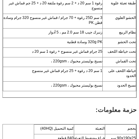
طبقة تعبئة علوية
رغوة 1 سم 20 د + 2 سم رغوة ملتفة 20 د + 25 جم قماش غير
منسوج
الحشو العلوي
3 سم 25D رغوة + 70 جرام / قماش غير منسوج 320 جرام وسادة
قطن PK
نظام الربيع
زنبرك جيب 18 سم 2.0 مم ، 5 أدوار
تحت الحشو
320g PK وسادة قطنية
تحت خياطة اللحف
25 جرام قماش غير منسوج + رغوة 1 سم 20 د
تحت القماش
نسيج بوليستر محبوك ، 220gsm ،
خياطة اللحف على
1 سم 20 د رغوة + 25 جرام قماش غير منسوج
الحدود
نسيج الحدود
نسيج بوليستر محبوك ، 220gsm ،
حزمة معلومات:
بحجم
التعبئة
كمية التحميل (40HQ)
90x190x25 سم
فراغ مضغوط التعبئة
840 قطعة