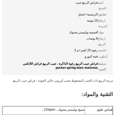
اسم
فراش الربيع جيب
المنتج:
تطبيق:
الرئيسية / فندق
ارتفاع
10 بوصة
المرتبة:
مواد:
أقمشة بوليستر محبوك
ارتفاع
8 بوصات
الربيع:
خاصية:
رغوة 25 كجم / م 3
أسلوب:
قمة اليورو
فراش جيب الربيع رغوة الذاكرة ، جيب الربيع فراش اللاتكس
تسليط
,
pocket spring latex mattress
الضوء:
مرتبة الربيع ذات الجيب المضغوط بجيب أوروبي عالي الجودة ، فراش جيب الربيع
التقنية والمواد:
قماش علوي
نسيج بوليستر محبوك ، 220gsm ،