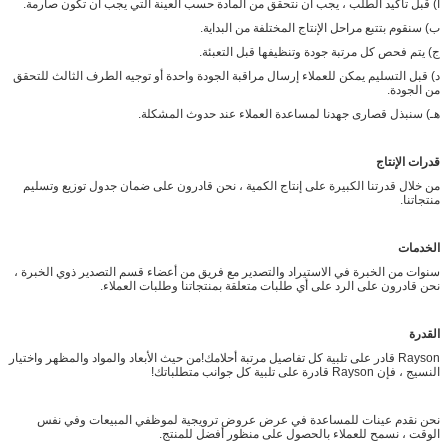
أ) قبل تأكيد الطلب ، يجب أن نتحقق من المادة حسب العينة التي يجب أن تكون صارمة.
ب) سنقوم بتتبع مراحل الإنتاج المختلفة من البداية.
ج) يتم فحص كل مرتبة جودة وتنظيفها قبل التعبئة.
د) قبل التسليم يمكن للعملاء إرسال مراقبة الجودة واحدة أو توجيه الطرف الثالث للتحقق
من الجودة.
هـ) سنبذل قصارى جهدنا لمساعدة العملاء عند حدوث المشكلة.
قدرات الإنتاج
من خلال قدرتنا الكبيرة على إنتاج الكمية ، نحن قادرون على ضمان جدول توزيع وتسليم
منتجاتنا.
الخدمات
سنوات من الخبرة في الاستيراد والتصدير مع فريق من أعضاء قسم التصدير ذوي الخبرة ،
نحن قادرون على الرد على أي طلبات متعلقة بمنتجاتنا وطلبات العملاء.
القدرة
Rayson قادر على تلبية كل تفاصيل مرتبة أحلامك!من حيث الأبعاد والمواد والمظهر واختيار
النسيج ، فإن Rayson قادرة على تلبية كل جوانب متطلباتك!
نحن نقدم عينات للمساعدة في عرض عروض ترويجية لموظفي المبيعات وفي نفس
الوقت ، نسمح للعملاء بالحصول على منظور أفضل للمنتج.