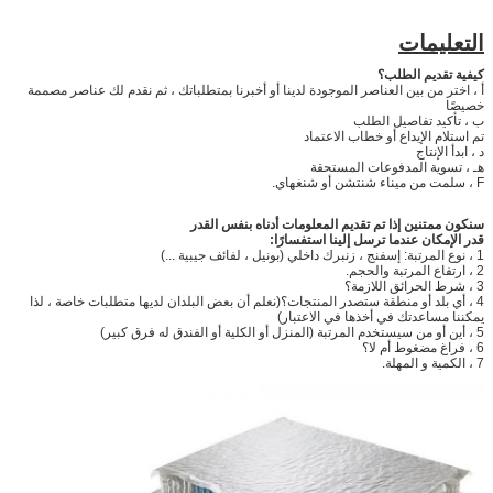
التعليمات
كيفية تقديم الطلب؟
أ ، اختر من بين العناصر الموجودة لدينا أو أخبرنا بمتطلباتك ، ثم نقدم لك عناصر مصممة
خصيصًا
ب ، تأكيد تفاصيل الطلب
تم استلام الإيداع أو خطاب الاعتماد
د ، ابدأ الإنتاج
هـ ، تسوية المدفوعات المستحقة
F ، سلمت من ميناء شنتشن أو شنغهاي.
سنكون ممتنين إذا تم تقديم المعلومات أدناه بنفس القدر
قدر الإمكان عندما ترسل إلينا استفسارًا:
1 ، نوع المرتبة: إسفنج ، زنبرك داخلي (بونيل ، لفائف جيبية ...)
2 ، ارتفاع المرتبة والحجم.
3 ، شرط الحرائق اللازمة؟
4 ، أي بلد أو منطقة ستصدر المنتجات؟(نعلم أن بعض البلدان لديها متطلبات خاصة ، لذا
يمكننا مساعدتك في أخذها في الاعتبار)
5 ، أين أو من سيستخدم المرتبة (المنزل أو الكلية أو الفندق له فرق كبير)
6 ، فراغ مضغوط أم لا؟
7 ، الكمية و المهلة.