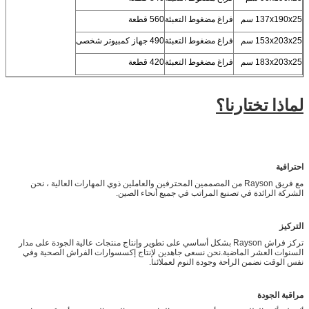
137x190x25 سم
فراغ مضغوط التعبئة
560 قطعة
153x203x25 سم
فراغ مضغوط التعبئة
490 جهاز كمبيوتر شخصى
183x203x25 سم
فراغ مضغوط التعبئة
420 قطعة
لماذا تختارنا؟
احترافية
مع فريق Rayson من المصممين المحترفين والعاملين ذوي المهارات العالية ، نحن
الشركة الرائدة في تصنيع المراتب في جميع أنحاء الصين.
التركيز
تركز فراش Rayson بشكل أساسي على تطوير وإنتاج منتجات عالية الجودة على مدار
السنوات العشر الماضية.نحن نسعى جاهدين لإنتاج إكسسوارات الفراش الصحية وفي
نفس الوقت نضمن الراحة وجودة النوم لعملائنا.
مراقبة الجودة