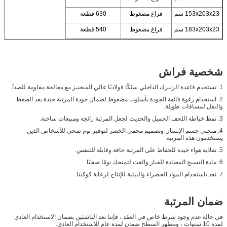
153x203x23 سم
فراغ مضغوط
630 قطعة
183x203x23 سم
فراغ مضغوط
540 قطعة
شخصية فراش
1. تستخدم قاعدة الزنبرك الداخلي سلكًا فولاذيًا عالي المنغنيز مع معالجة مقاومة للصدأ.
2. استخدام رغوة فائقة الجودة بأسلوب مضغوط لضمان جودة المرتبة جيدة بعد الضغط
والنقل لمسافات طويلة.
3. نمط خياطة اللحف الجميل والحديث لجعل المرتبة رائجة ومبيعات ساخنة.
4. منحنى جسم الإنسان وتصميم محمي الخصر لتوفير نوم صحي للأشخاص الذين
يستخدمون هذه المرتبة.
5. نفاذية هواء جيدة للحفاظ على المرتبة جافة وقابلة للتنفس.
6. مادة النسيج المضادة للغبار والعث لتمنحك نومًا صحيًا.
7. نعد باستخدام المواد الخضراء والبيئية للإنتاج لرعاية كوكبنا.
ضمان المرتبة
في حالة عدم وجود شرط خاص في العقد ، فإننا نعد الناشئين بضمان الاستخدام العادي
لمدة 10 سنوات ، ومظهر السطح ضمان لمدة عام للاستخدام العادي.