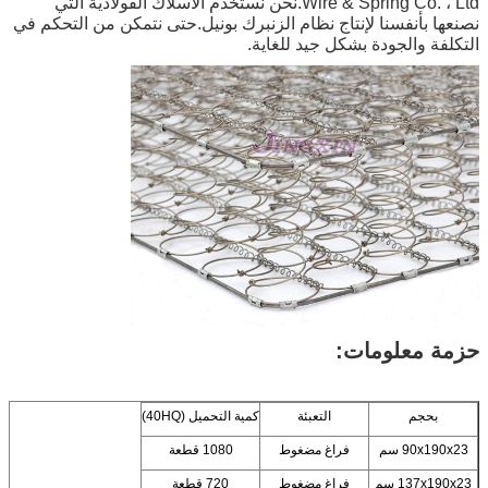
Wire & Spring Co. ، Ltd.نحن نستخدم الأسلاك الفولاذية التي
نصنعها بأنفسنا لإنتاج نظام الزنبرك بونيل.حتى نتمكن من التحكم في
التكلفة والجودة بشكل جيد للغاية.
حزمة معلومات:
بحجم
التعبئة
كمية التحميل (40HQ)
90x190x23 سم
فراغ مضغوط
1080 قطعة
137x190x23 سم
فراغ مضغوط
720 قطعة