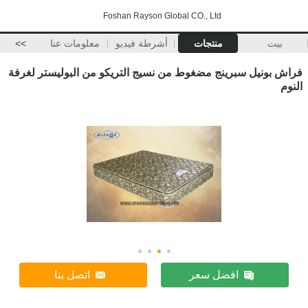
Foshan Rayson Global CO., Ltd
بيت
منتجات
أشرطة فيديو
معلومات عنا
>>
فراش بونيل سبرينج مضغوط من نسيج التريكو من البوليستر لغرفة
النوم
افضل سعر
اتصل بنا