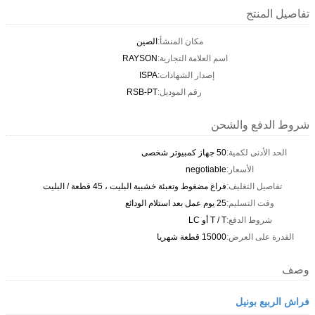
تفاصيل المنتج
مكان المنشأ:
الصين
اسم العلامة التجارية:
RAYSON
إصدار الشهادات:
ISPA
رقم الموديل:
RSB-PT
شروط الدفع والشحن
الحد الأدنى لكمية:
50 جهاز كمبيوتر شخصى
الأسعار:
negotiable
تفاصيل التغليف:
فراغ مضغوط وتعبئة خشبية البليت ، 45 قطعة / البليت
وقت التسليم:
25 يوم عمل بعد استلام الودائع
شروط الدفع:
T / T أو LC
القدرة على العرض:
15000 قطعة شهريا
وصف
فراش الربيع بونيل