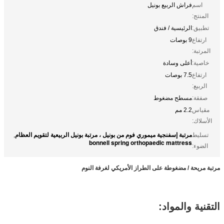
اسم
فراش الربيع بونيل
المنتج:
تطبيق:
الرئيسية / فندق
ارتفاع
9 بوصات
المرتبة:
خاصية:
أعلى وسادة
ارتفاع
7.5 بوصات
الربيع:
صفقة:
مسطح مضغوط
مقياس
2.2 مم
الأسلاك:
مرتبة إسفنجية ميموري فوم من بونيل ، مرتبة بونيل الربيعية لتقويم العظام
تسليط
,
bonnell spring orthopaedic mattress
الضوء:
مرتبة مريحة / مضغوطة على الطراز الأمريكي لغرفة النوم
التقنية والمواد: