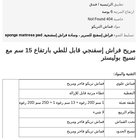
تطبيق:
الرئيسية / فندق
ارتفاع المرتبة:
6 بوصة
خاصية:
404 Not Found
مواد:
قماش التريكو
فراش إسفنج للسرير ، وسادة فراش إسفنجية
sponge mattress pad
تسليط الضوء:
,
مريح فراش إسفنجي قابل للطي بارتفاع 15 سم مع
نسيج بوليستر
التقنية والمواد:
قماش علوي
قماش تريكو فاخر ومريح
التغطية
غطاء مرتبة قابل للإزالة
طبقة تعبئة
1 سم 20D رغوة + 13 سم رغوة 25D + 1 سم 20D رغوة
نظام الربيع
لا شيء
تحت القماش
قماش تريكو فاخر ومريح
نسيج الحدود
قماش تريكو فاخر ومريح