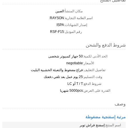
مكان المنشأ:
الصين
اسم العلامة التجارية:
RAYSON
إصدار الشهادات:
ISPA
رقم الموديل:
RSF-F15
شروط الدفع والشحن
الحد الأدنى لكمية:
50 جهاز كمبيوتر شخصى
الأسعار:
negotiable
تفاصيل التغليف:
فراغ مضغوط والتعبئة الخشبية البليت
وقت التسليم:
25 يوم عمل بعد تلقي دفعتك
شروط الدفع:
T / T أو LC
القدرة على العرض:
5000pcs شهريا
وصف
مرتبة إسفنجية مضغوطة
اسم المنتج:
إسفنج فراش توبر