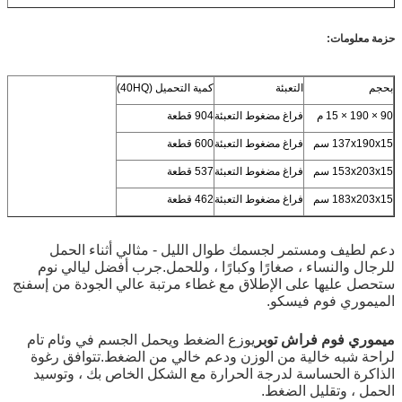
حزمة معلومات:
بحجم
التعبئة
كمية التحميل (40HQ)
90 × 190 × 15 م
فراغ مضغوط التعبئة
904 قطعة
137x190x15 سم
فراغ مضغوط التعبئة
600 قطعة
153x203x15 سم
فراغ مضغوط التعبئة
537 قطعة
183x203x15 سم
فراغ مضغوط التعبئة
462 قطعة
دعم لطيف ومستمر لجسمك طوال الليل - مثالي أثناء الحمل
للرجال والنساء ، صغارًا وكبارًا ، وللحمل.جرب أفضل ليالي نوم
ستحصل عليها على الإطلاق مع غطاء مرتبة عالي الجودة من إسفنج
الميموري فوم فيسكو.
ميموري فوم فراش توبر
يوزع الضغط ويحمل الجسم في وئام تام
لراحة شبه خالية من الوزن ودعم خالي من الضغط.تتوافق رغوة
الذاكرة الحساسة لدرجة الحرارة مع الشكل الخاص بك ، وتوسيد
الحمل ، وتقليل الضغط.