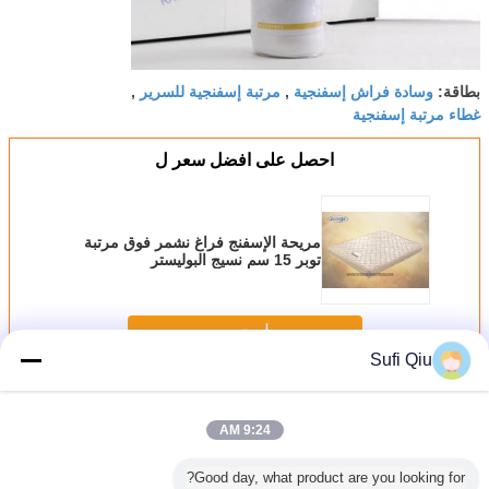
وسادة فراش إسفنجية
مرتبة إسفنجية للسرير
بطاقة:
,
,
غطاء مرتبة إسفنجية
احصل على افضل سعر ل
مريحة الإسفنج فراغ نشمر فوق مرتبة
توبر 15 سم نسيج البوليستر
استمر
Sufi Qiu
مرتبة إسفنجية مضغوطة
أكثر
9:24 AM
Good day, what product are you looking for?