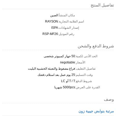
تفاصيل المنتج
مكان المنشأ:
الصين
اسم العلامة التجارية:
RAYSON
إصدار الشهادات:
ISPA
رقم الموديل:
RSP-MF26
شروط الدفع والشحن
الحد الأدنى لكمية:
50 جهاز كمبيوتر شخصى
الأسعار:
negotiable
تفاصيل التغليف:
فراغ مضغوط والتعبئة الخشبية البليت
وقت التسليم:
25 يوم عمل بعد استلام دفعتك
شروط الدفع:
T / T أو LC
القدرة على العرض:
5000pcs شهريا
وصف
مرتبة بنوابض جيبية زون