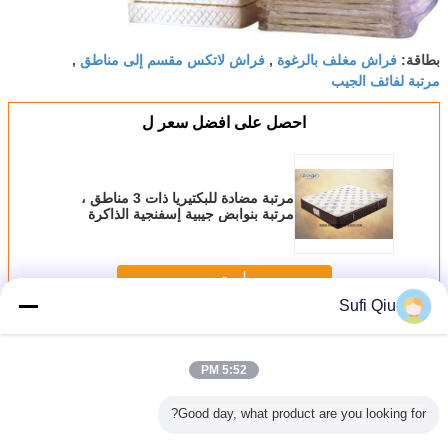
فراش مغلف بالرغوة
فراش لاتكس مقسم إلى مناطق
بطاقة:
,
,
مرتبة لفائف الجيب
احصل على افضل سعر ل
مرتبة مضادة للبكتيريا ذات 3 مناطق ،
مرتبة بنوابض جيبية إسفنجية الذاكرة
استمر
Sufi Qiu
مرتبة بنوابض جيبية زون
أكثر
5:52 PM
Good day, what product are you looking for?
رمادي قماش
سرير كومفورت
غطاء من القماش
قم بتخصيص مرتبة
مرتبة ع