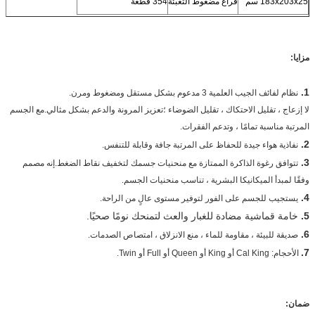
183x203x25 سم
فراغ مضغوط التعبئة
354 قطعة
مزايا:
1.
نظام لفائف الجيب العلمية 3 مدعوم بشكل مستقل ومضغوط ومرن.
لا إزعاج ، تقليل الاحتكاك ، تقليل الضوضاء ؛تعزيز المرونة والدعم بشكل مثالي.مع الجسم
المرتبة مناسبة تمامًا ، وتدعم الفقرات.
2.
نفاذية هواء جيدة للحفاظ على المرتبة جافة وقابلة للتنفس.
3.
تتوافق رغوة الذاكرة الممتازة مع منحنيات جسمك لتخفيف نقاط الضغط.إنه مصمم
وفقًا لمبدأ الميكانيكا البشرية ، تناسب منحنيات الجسم.
4.
يستجيب للجسم على الفور لتوفير مستوى عالٍ من الراحة.
5.
خامة قماشية مضادة للغبار والعث لتمنحك نومًا صحيًا.
6.
صديقة للبيئة ، مقاومة للماء ، منع الانزلاق ، امتصاص الصدمات.
7.
الأحجام: Cal King أو King أو Queen أو Full أو Twin.
ضمان: