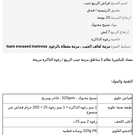
اسم المنتج:
فراش الربيع جيب
تطبيق:
الرئيسية / فندق
ارتفاع المرتبة:
10 بوصة
مواد:
نسيج محبوك
ارتفاع الربيع:
7 إنش
خاصية:
رغوة الذاكرة
مرتبة لفائف الجيب ، مرتبة مغطاة بالرغوة
foam encased mattress
تسليط الضوء:
,
مضاد للبكتيريا نظام 3 مناطق مرتبة جيب الربيع / رغوة الذاكرة مريحة
التقنية والمواد:
قماش علوي
نسيج محبوك ، 320gsm ، فاخر ومريح
طبقة تعبئة علوية
1 سم رغوة الذاكرة + 1 سم رغوة 20D + 25 جرام قماش غير
منسوج
أعلى اللحف
رغوة 2 سم 25 د
الحشو العلوي
320g PK وسادة قطنية