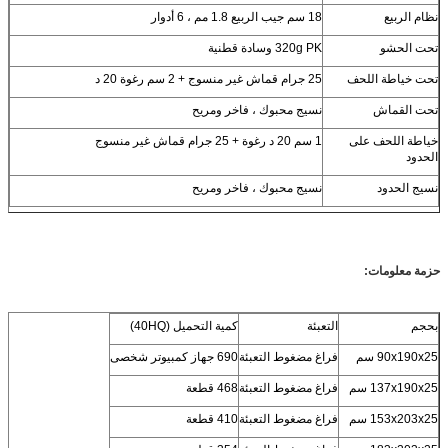
نظام الربيع
18 سم جيب الربيع 1.8 مم ، 6 أدوار
تحت الحشو
320g PK وسادة قطنية
تحت خياطة اللحف
25 جرام قماش غير منسوج + 2 سم رغوة 20 د
تحت القماش
نسيج محبوك ، فاخر ومريح
خياطة اللحف على
1 سم 20 د رغوة + 25 جرام قماش غير منسوج
الحدود
نسيج الحدود
نسيج محبوك ، فاخر ومريح
حزمة معلومات:
بحجم
التعبئة
كمية التحميل (40HQ)
90x190x25 سم
فراغ مضغوط التعبئة
690 جهاز كمبيوتر شخصى
137x190x25 سم
فراغ مضغوط التعبئة
468 قطعة
153x203x25 سم
فراغ مضغوط التعبئة
410 قطعة