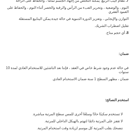
7.
نظام جيب الربيع: يمكنه التخلص من إجهاد الجسم تمامًا ، والحفاظ على الراحة
النوم ، والوضعية ، وتحرير العبء من الرأس والرقبة والخصر أثناء النوم ، والحفاظ على
العمود الفقري
التوازن والإيجابي ، وتعزيز الدورة الدموية في حالة جيدة.يمكن الينابيع المستقلة
تقليل اضطراب الشريك.
8.
أي حجم متاح.
ضمان:
في حالة عدم وجود شرط خاص في العقد ، فإننا نعد الناشئين للاستخدام العادي لمدة 10
سنوات
ضمان ، مظهر السطح 1 سنة ضمان الاستخدام العادي.
استخدم النصائح:
لا تستخدم سكينًا حادًا وسلعًا أخرى للمس سطح المرتبة مباشرة.
لا تقفز على المرتبة دائمًا لتهتم بالهيكل الداخلي للمرتبة.
ننصحك بقلب المرتبة كل موسم لزيادة وقت استخدام المرتبة.