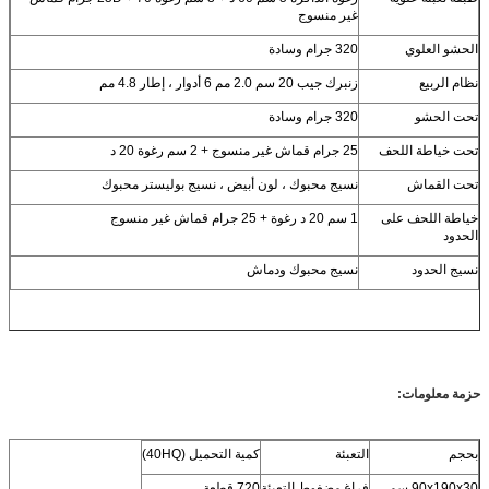
غير منسوج
الحشو العلوي
320 جرام وسادة
نظام الربيع
زنبرك جيب 20 سم 2.0 مم 6 أدوار ، إطار 4.8 مم
تحت الحشو
320 جرام وسادة
تحت خياطة اللحف
25 جرام قماش غير منسوج + 2 سم رغوة 20 د
تحت القماش
نسيج محبوك ، لون أبيض ، نسيج بوليستر محبوك
خياطة اللحف على
1 سم 20 د رغوة + 25 جرام قماش غير منسوج
الحدود
نسيج الحدود
نسيج محبوك ودماش
حزمة معلومات:
بحجم
التعبئة
كمية التحميل (40HQ)
90x190x30 سم
فراغ مضغوط التعبئة
720 قطعة