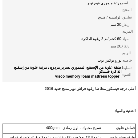
اسم
مرتبة ميموري فوم توبر
المنتج:
تطبيق:
الرئيسية / فندق
ارتفاع
30 سم
المرتبة:
مواد:
60 كجم / م 3 رغوة الذاكرة
ارتفاع
20 سم
الربيع:
خاصية:
يورو بوكس ​​توب
طبقة علوية من الإسفنج الميموري بسرير مزدوج ، مرتبة علوية من إسفنج
تسليط
الذاكرة فيسكو
الضوء:
visco memory foam mattress topper
,
أعلى درجة فيسكوز مطاطا رغوة فراش توبر منتج جديد 2016
التقنية والمواد:
قماش علوي
نسيج محبوك ، لون رمادي ، 400gsm
طبقة تعبئة علوية
رغوة الذاكرة 5 سم 60 د + 3 سم رغوة 25D + 70 جرام قماش