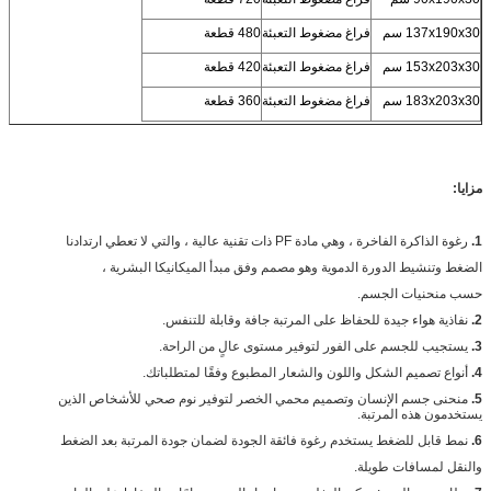
137x190x30 سم
فراغ مضغوط التعبئة
480 قطعة
153x203x30 سم
فراغ مضغوط التعبئة
420 قطعة
183x203x30 سم
فراغ مضغوط التعبئة
360 قطعة
مزايا:
1.
رغوة الذاكرة الفاخرة ، وهي مادة PF ذات تقنية عالية ، والتي لا تعطي ارتدادنا
الضغط وتنشيط الدورة الدموية وهو مصمم وفق مبدأ الميكانيكا البشرية ،
حسب منحنيات الجسم.
2.
نفاذية هواء جيدة للحفاظ على المرتبة جافة وقابلة للتنفس.
3.
يستجيب للجسم على الفور لتوفير مستوى عالٍ من الراحة.
4.
أنواع تصميم الشكل واللون والشعار المطبوع وفقًا لمتطلباتك.
5.
منحنى جسم الإنسان وتصميم محمي الخصر لتوفير نوم صحي للأشخاص الذين
يستخدمون هذه المرتبة.
6.
نمط قابل للضغط يستخدم رغوة فائقة الجودة لضمان جودة المرتبة بعد الضغط
والنقل لمسافات طويلة.