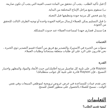
أ) قبل تأكيد الطلب ، يجب أن نتحقق من المادة حسب العينة التي يجب أن تكون صارمة.
ب) سنقوم بتتبع مراحل الإنتاج المختلفة من البداية.
ج) يتم فحص كل مرتبة جودة وتنظيفها قبل التعبئة.
د) قبل التسليم يمكن للعملاء إرسال مراقبة الجودة واحدة أو توجيه الطرف الثالث للتحقق
من الجودة.
هـ) سنبذل قصارى جهدنا لمساعدة العملاء عند حدوث المشكلة.
الخدمات
سنوات من الخبرة في الاستيراد والتصدير مع فريق من أعضاء قسم التصدير ذوي الخبرة ،
نحن قادرون على الرد على أي طلبات متعلقة بمنتجاتنا وطلبات العملاء.
القدرة
Rayson قادر على تلبية كل تفاصيل مرتبة أحلامك!من حيث الأبعاد والمواد والمظهر واختيار
النسيج ، فإن Rayson قادرة على تلبية كل جوانب متطلباتك!
نحن نقدم عينات للمساعدة في عرض عروض ترويجية لموظفي المبيعات وفي نفس
الوقت ، نسمح للعملاء بالحصول على منظور أفضل للمنتج.
التعليمات
كيفية تقديم الطلب؟