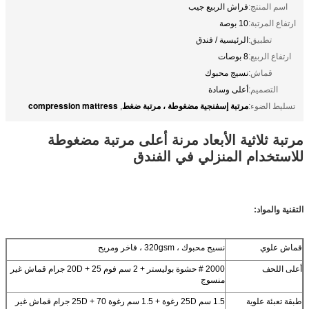
اسم المنتج:
فراش الربيع جيب
ارتفاع المرتبة:
10 بوصة
تطبيق:
الرئيسية / فندق
ارتفاع الربيع:
8 بوصات
قماش:
نسيج محبوك
التصميم:
أعلى وسادة
مرتبة إسفنجية مضغوطة ، مرتبة ضغط
compression mattress
تسليط الضوء:
,
مرتبة ثلاثية الأبعاد مرنة أعلى مرتبة مضغوطة
للاستخدام المنزلي في الفندق
التقنية والمواد:
قماش علوي
نسيج محبوك ، 320gsm ، فاخر ومريح
أعلى اللحف
2000 # حشوة بوليستر + 2 سم فوم 20D + 25 جرام قماش غير
منسوج
طبقة تعبئة علوية
1.5 سم 25D رغوة + 1.5 سم رغوة 25D + 70 جرام قماش غير