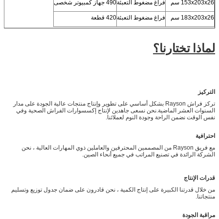
153x203x26 سم
فراغ مضغوط التعبئة
490 جهاز كمبيوتر شخصى
183x203x26 سم
فراغ مضغوط التعبئة
420 قطعة
لماذا تختارنا؟
التركيز
تركز فراش Rayson بشكل أساسي على تطوير وإنتاج منتجات عالية الجودة على مدار
السنوات العشر الماضية.نحن نسعى جاهدين لإنتاج إكسسوارات الفراش الصحية وفي
نفس الوقت نضمن الراحة وجودة النوم لعملائنا.
احترافية
مع فريق Rayson من المصممين المحترفين والعاملين ذوي المهارات العالية ، نحن
الشركة الرائدة في تصنيع المراتب في جميع أنحاء الصين.
قدرات الإنتاج
من خلال قدرتنا الكبيرة على إنتاج الكمية ، نحن قادرون على ضمان جدول توزيع وتسليم
منتجاتنا.
مراقبة الجودة