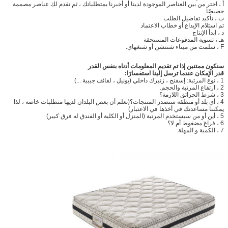
أ ، اختر من بين العناصر الموجودة لدينا أو أخبرنا بمتطلباتك ، ثم نقدم لك عناصر مصممة
خصيصًا
ب ، تأكيد تفاصيل الطلب
تم استلام الإيداع أو خطاب الاعتماد
د ، ابدأ الإنتاج
هـ ، تسوية المدفوعات المستحقة
F ، سلمت من ميناء شنتشن أو شنغهاي.
سنكون ممتنين إذا تم تقديم المعلومات أدناه بنفس القدر
قدر الإمكان عندما ترسل إلينا استفسارًا:
1 ، نوع المرتبة: إسفنج ، زنبرك داخلي (بونيل ، لفائف جيبية ...)
2 ، ارتفاع المرتبة والحجم.
3 ، شرط الحرائق اللازمة؟
4 ، أي بلد أو منطقة ستصدر المنتجات؟(نعلم أن بعض البلدان لديها متطلبات خاصة ، لذا
يمكننا مساعدتك في أخذها في الاعتبار)
5 ، أين أو من سيستخدم المرتبة (المنزل أو الكلية أو الفندق له فرق كبير)
6 ، فراغ مضغوط أم لا؟
7 ، الكمية و المهلة.