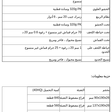
منسوج
الحشو العلوي
320g PK وسادة قطنية
نظام الربيع
زنبرك جيب 20 سم ، 6 أدوار
تحت الحشو
320g PK وسادة قطنية
تحت خياطة اللحف
70 جرام قماش غير منسوج + رغوة 0.6 سم 20 د
تحت القماش
نسيج محبوك ، فاخر ومريح
خياطة اللحف على
1 سم 20 د رغوة + 25 جرام قماش غير منسوج
الحدود
نسيج الحدود
نسيج محبوك ، فاخر ومريح
حزمة معلومات:
بحجم
التعبئة
كمية التحميل (40HQ)
90x190x26 سم
فراغ مضغوط التعبئة
840 قطعة
137x190x26 سم
فراغ مضغوط التعبئة
560 قطعة