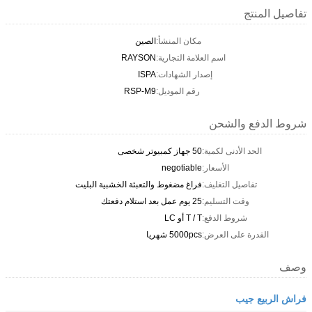
تفاصيل المنتج
مكان المنشأ:
الصين
اسم العلامة التجارية:
RAYSON
إصدار الشهادات:
ISPA
رقم الموديل:
RSP-M9
شروط الدفع والشحن
الحد الأدنى لكمية:
50 جهاز كمبيوتر شخصى
الأسعار:
negotiable
تفاصيل التغليف:
فراغ مضغوط والتعبئة الخشبية البليت
وقت التسليم:
25 يوم عمل بعد استلام دفعتك
شروط الدفع:
T / T أو LC
القدرة على العرض:
5000pcs شهريا
وصف
فراش الربيع جيب