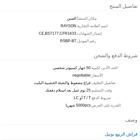
تفاصيل المنتج
مكان المنشأ:
الصين
اسم العلامة التجارية:
RAYSON
إصدار الشهادات:
CE,BS7177,CFR1633
رقم الموديل:
RSBP-BT
شروط الدفع والشحن
الحد الأدنى لكمية:
50 جهاز كمبيوتر شخصى
الأسعار:
negotiable
تفاصيل التغليف:
فراغ مضغوط والتعبئة الخشبية البليت
وقت التسليم:
25 يوم عمل بعد استلام دفعتك
شروط الدفع:
T / T أو LC
القدرة على العرض:
5000pcs شهريا
وصف
فراش الربيع بونيل