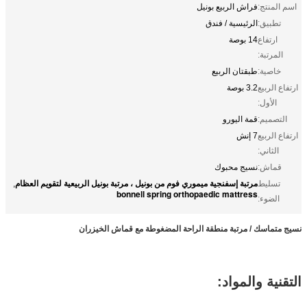
اسم المنتج:
فراش الربيع بونيل
تطبيق:
الرئيسية / فندق
ارتفاع
14 بوصة
المرتبة:
خاصية:
طبقتان الربيع
ارتفاع الربيع
3.2 بوصة
الأول:
التصميم:
قمة اليورو
ارتفاع الربيع
7 إنش
الثاني:
قماش:
نسيج محبوك
مرتبة إسفنجية ميموري فوم من بونيل ، مرتبة بونيل الربيعية لتقويم العظام
تسليط
,
bonnell spring orthopaedic mattress
الضوء:
نسيج متماسك / مرتبة منطقة الراحة المضغوطة مع قماش الخيزران
التقنية والمواد: