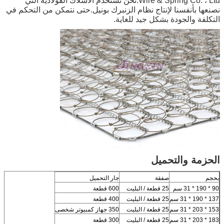
Wire & Spring Co. ، Ltd.نحن نستخدم الأسلاك الفولاذية التي
نصنعها بأنفسنا لإنتاج نظام الزنبرك بونيل.حتى نتمكن من التحكم في
التكلفة والجودة بشكل جيد للغاية.
الحزمة والتحميل
بحجم
صفقة
جار التحميل
90 * 190 * 31 سم
25 قطعة / البليت
600 قطعة
137 * 190 * 31 سم
25 قطعة / البليت
400 قطعة
153 * 203 * 31 سم
25 قطعة / البليت
350 جهاز كمبيوتر شخصى
183 * 203 * 31 سم
25 قطعة / البليت
300 قطعة