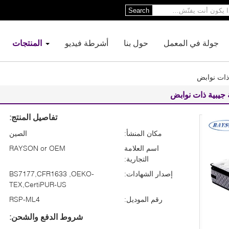
Search
جولة في المعمل
حول بنا
أشرطة فيديو
المنتجات
تفاصيل المنتج:
مكان المنشأ:
الصين
اسم العلامة
RAYSON or OEM
التجارية:
إصدار الشهادات:
BS7177,CFR1633 ,OEKO-
TEX,CertiPUR-US
رقم الموديل:
RSP-ML4
شروط الدفع والشحن: