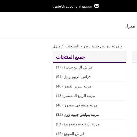
trade@raysonchina.com
منزل
مرتبة بنوابض جيبية زون
المنتجات
منزل
جميع المنتجات
فراش الربيع جيب
(177)
فراش الربيع بونيل
(91)
مرتبة سرير الفندق
(46)
مرتبة الربيع المستمر
(18)
مرتبة متينة في صندوق
(40)
مرتبة بنوابض جيبية زون
(32)
مرتبة إسفنجية مضغوطة
(21)
فراش المهجع
(14)