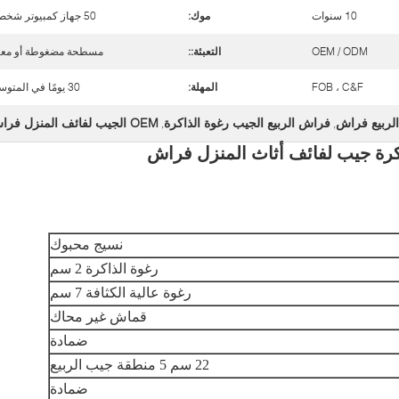
10 سنوات
موك:
50 جهاز كمبيوتر شخصى
OEM / ODM
التعبئة::
مسطحة مضغوطة أو معب
FOB ، C&F
المهلة:
30 يومًا في المتوسط
فراش الربيع الجيب رغوة الذاكرة
OEM الجيب لفائف المنزل فراش
,
,
نسيج محبوك
رغوة الذاكرة 2 سم
رغوة عالية الكثافة 7 سم
قماش غير محاك
ضمادة
22 سم 5 منطقة جيب الربيع
ضمادة