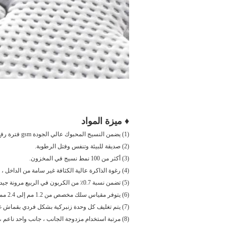
♦ ميزة المواد
(1) يضمن النسيج المحبوك عالي الجودة gsm فترة رفع أطول للفراش.
(2) صديقة للبيئة وتنفس وفتل الرطوبة.
(3) أكثر من 100 نمط نسيج في المخزون.
(4) رغوة الذاكرة عالية الكثافة غير سامة من الداخل ، ناعمة وصديقة للبشرة ، محيط مثالي ليناسب شكل جسمك.
(5) تضمن نسبة 0.7٪ من الكربون في الربيع مرونة جيدة لوحدة الزنبرك.
(6) يتوفر مقياس سلك مخصص من 1.2 مم إلى 2.4 مم.
(7) يتم تغليف كل وحدة زنبركية بشكل فردي بقماش غير منسوج لتقليل الضوضاء.لفائف جيب مخصصة بالداخل لحماية عمودك الفقري بشكل أفضل.
(8) مرتبة استخدام مزدوجة الجانب ، جانب واحد ناعم ، جانب واحد صلب.