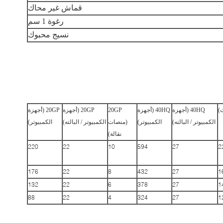
قماش غير محاك
رغوة 1 سم
نسيج محبوك
40HQ (أجهزة
40HQ (أجهزة
20GP
20GP (أجهزة
20GP (أجهزة
الكمبيوتر / البالته)
الكمبيوتر)
(منصات
الكمبيوتر / البالته)
الكمبيوتر)
نقالة)
220
22
10
594
27
2
176
22
8
432
27
1
132
22
6
378
27
1
88
22
4
324
27
1