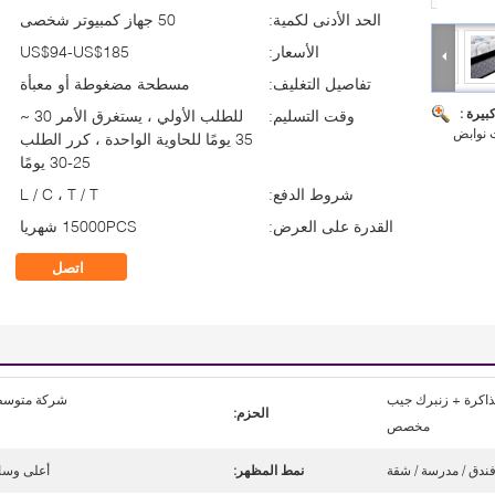
الحد الأدنى لكمية:
50 جهاز كمبيوتر شخصى
الأسعار:
US$94-US$185
تفاصيل التغليف:
مسطحة مضغوطة أو معبأة
بيرة :
وقت التسليم:
للطلب الأولي ، يستغرق الأمر 30 ~
 نوابض
35 يومًا للحاوية الواحدة ، كرر الطلب
25-30 يومًا
شروط الدفع:
L / C ، T / T
القدرة على العرض:
15000PCS شهريا
اتصل
ذاكرة + زنبرك جيب
شركة متوسط
الحزم:
مخصص
فندق / مدرسة / شقة
نمط المظهر:
أعلى وسا