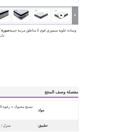
وسادة علوية ميموري فوم 5 مناطق مرتبة جيبية
صورة ك
ذات
مفصلة وصف المنتج
نسيج محبوك + رغوة ال
مواد:
تطبيق:
منزل / 