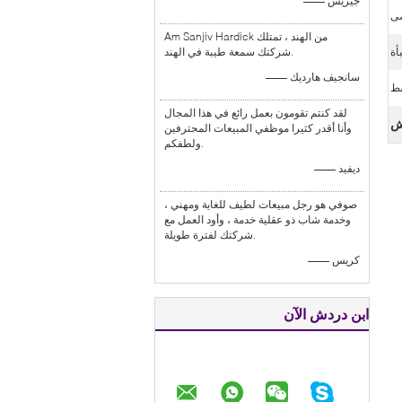
—— جيريش
Am Sanjiv Hardick من الهند ، تمتلك
أة
شركتك سمعة طيبة في الهند.
—— سانجيف هارديك
لقد كنتم تقومون بعمل رائع في هذا المجال
وأنا أقدر كثيرا موظفي المبيعات المحترفين
ولطفكم.
—— ديفيد
صوفي هو رجل مبيعات لطيف للغاية ومهني ،
وخدمة شاب ذو عقلية خدمة ، وأود العمل مع
شركتك لفترة طويلة.
—— كريس
ابن دردش الآن