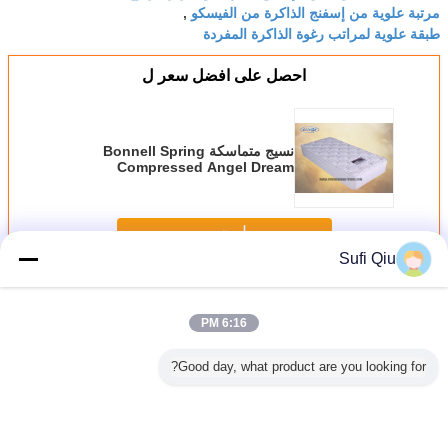
مرتبة علوية من إسفنج الذاكرة من الفيسكو
,
طبقة علوية لمراتب رغوة الذاكرة المفردة
احصل على افضل سعر ل
نسيج متماسكة Bonnell Spring
Compressed Angel Dream
Mattress للفنادق
استمر
Sufi Qiu
مرتبة سرير الفندق
أكثر
6:16 PM
Good day, what product are you looking for?
وم مفردة
مرتبة عالية الكثافة
مرتبة إسفنجية
مضاد للفطريات 12
ox Top
فوم فراش
صامتة بحجم كينج
عضوية قابلة للتهوية
بوصة ميموري فوم
Elastic
مع تغليف
أوروبية من إسفنج
، 10 بوصة ، مرتبة
مرتبة توبر بالحجم
y Foam
فوف
الذاكرة 14 بوصة
جيب علمية
الكامل مع نظام
s Topper