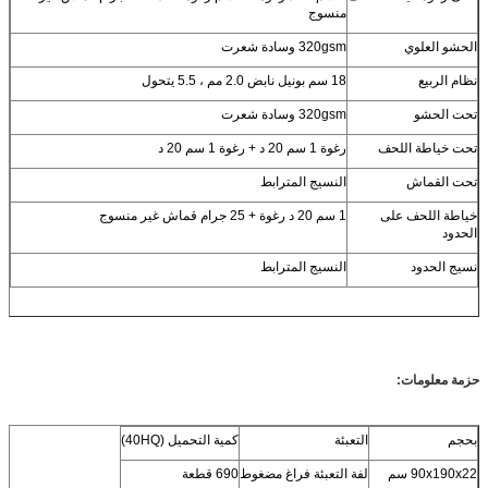
منسوج
الحشو العلوي
320gsm وسادة شعرت
نظام الربيع
18 سم بونيل نابض 2.0 مم ، 5.5 يتحول
تحت الحشو
320gsm وسادة شعرت
تحت خياطة اللحف
رغوة 1 سم 20 د + رغوة 1 سم 20 د
تحت القماش
النسيج المترابط
خياطة اللحف على
1 سم 20 د رغوة + 25 جرام قماش غير منسوج
الحدود
نسيج الحدود
النسيج المترابط
حزمة معلومات:
بحجم
التعبئة
كمية التحميل (40HQ)
90x190x22 سم
لفة التعبئة فراغ مضغوط
690 قطعة