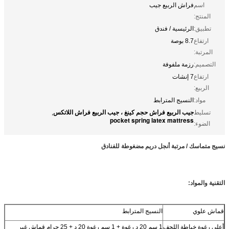
اسم
فراش الربيع جيب
المنتج:
تطبيق:
الرئيسية / فندق
ارتفاع
8.7 بوصة
المرتبة:
التصميم:
رزمة ملفوفة
ارتفاع
7 إنشات
الربيع:
مواد:
النسيج المترابط
جيب الربيع فراش حجم كينغ ، جيب الربيع فراش اللاتكس
تسليط
,
pocket spring latex mattress
الضوء:
نسيج متماسك / مرتبة أنجل دريم مضغوطة للفنادق
التقنية والمواد:
قماش علوي
النسيج المترابط
أعلى رغوة خياطة اللحف
1 سم 20 د رغوة + 1 سم رغوة 20 د + 25 جرام قماش غير