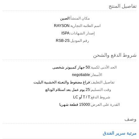
تفاصيل المنتج
مكان المنشأ:
الصين
اسم العلامة التجارية:
RAYSON
إصدار الشهادات:
ISPA
رقم الموديل:
RSB-2S
شروط الدفع والشحن
الحد الأدنى لكمية:
50 جهاز كمبيوتر شخصى
الأسعار:
negotiable
تفاصيل التغليف:
فراغ مضغوط والتعبئة الخشبية البليت
وقت التسليم:
25 يوم عمل بعد استلام الودائع
شروط الدفع:
T / T أو LC
القدرة على العرض:
15000 قطعة شهريا
وصف
مرتبة سرير الفندق