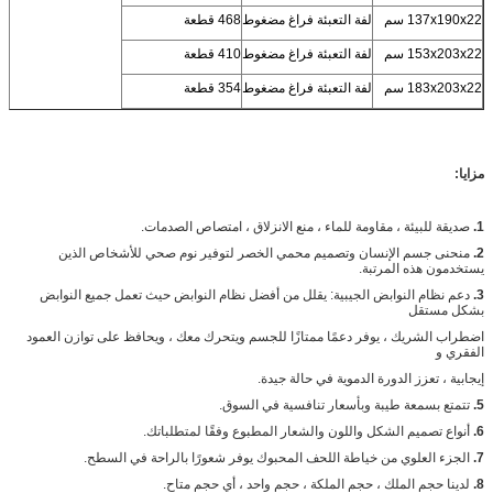
137x190x22 سم
لفة التعبئة فراغ مضغوط
468 قطعة
153x203x22 سم
لفة التعبئة فراغ مضغوط
410 قطعة
183x203x22 سم
لفة التعبئة فراغ مضغوط
354 قطعة
مزايا:
1.
صديقة للبيئة ، مقاومة للماء ، منع الانزلاق ، امتصاص الصدمات.
2.
منحنى جسم الإنسان وتصميم محمي الخصر لتوفير نوم صحي للأشخاص الذين
يستخدمون هذه المرتبة.
3.
دعم نظام النوابض الجيبية: يقلل من أفضل نظام النوابض حيث تعمل جميع النوابض
بشكل مستقل
اضطراب الشريك ، يوفر دعمًا ممتازًا للجسم ويتحرك معك ، ويحافظ على توازن العمود
الفقري و
إيجابية ، تعزز الدورة الدموية في حالة جيدة.
5.
تتمتع بسمعة طيبة وبأسعار تنافسية في السوق.
6.
أنواع تصميم الشكل واللون والشعار المطبوع وفقًا لمتطلباتك.
7.
الجزء العلوي من خياطة اللحف المحبوك يوفر شعورًا بالراحة في السطح.
8.
لدينا حجم الملك ، حجم الملكة ، حجم واحد ، أي حجم متاح.