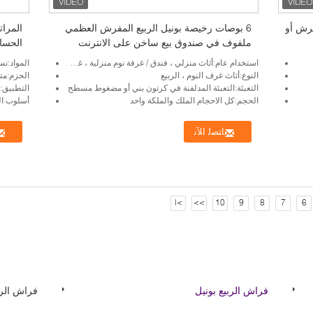
فرش أو
6 بوصات رخيصة بونيل الربيع المفرش العظمي
المرات
ملفوف في صندوق بيع ساخن على الانترنت
الحساسية
أمريكا الجنوبية
استخدام عام:أثاث منزلي ، فندق / غرفة نوم منزلية ، غرفة نوم مستعملة
المواد:نس
النوع:أثاث غرف النوم ، الربيع
الحزم:م
التعبئة:التعبئة المدلفنة في كرتون بني أو مضغوط مسطح
التطبيق:
الحجم:كل الاحجام الملك والملكة واحد
أسلوب ال
ﺎﺘﺼﻟ ﺍﻶﻧ
>|
>>
10
9
8
7
6
فراش الربيع بونيل
فراش الر