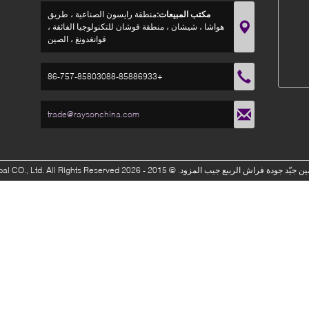
مكتب المبيعات:
منطقة رايسون الصناعية ، طريق
هواشا ، شيشان ، منطقة فوشان للتكنولوجيا الفائقة ،
قوانغدونغ ، الصين
+86-757-85803088-85886933
trade@raysonchina.com
ين جيّد جودة فراش الربيع جيب المزود.
© 2015 - 2026 Foshan Rayson Global CO., Ltd. All Rights Reserved.