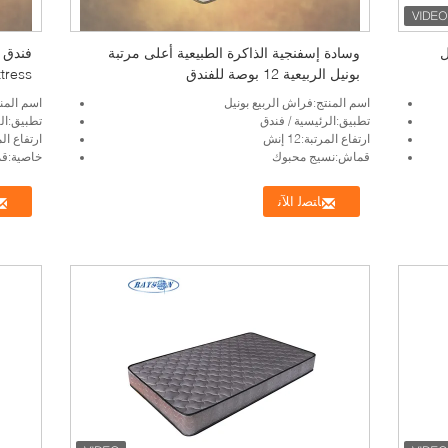
ل
وسادة إسفنجية الذاكرة الطبيعية أعلى مرتبة
بونيل الربيعية 12 بوصة للفندق
Mattress مع قماش
اسم المنتج:فراش الربيع بونيل
اسم المنت
تطبيق:الرئيسية / فندق
تطبيق:الر
ارتفاع المرتبة:12 إنش
ارتفاع المرتبة
قماش:نسيج محبوك
خاصية:قم
ﺎﺘﺼﻟ ﺍﻶﻧ