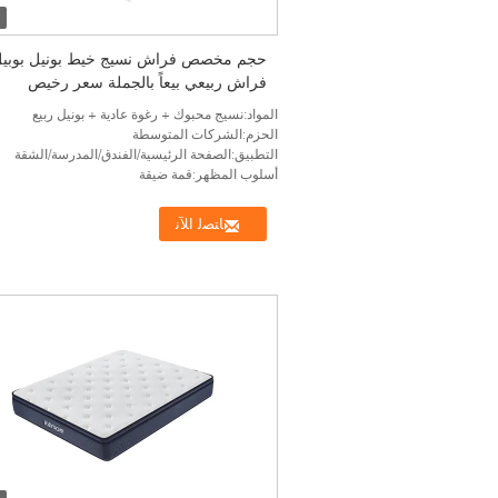
حجم مخصص فراش نسيج خيط بونيل بوبي
فراش ربيعي بيعاً بالجملة سعر رخيص
المواد:نسيج محبوك + رغوة عادية + بونيل ربيع
الحزم:الشركات المتوسطة
التطبيق:الصفحة الرئيسية/الفندق/المدرسة/الشقة
أسلوب المظهر:قمة ضيقة
ﺎﺘﺼﻟ ﺍﻶﻧ