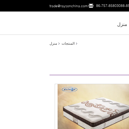
86-757-85803088-8
trade@raysonchina.com
منزل
المنتجات
منزل