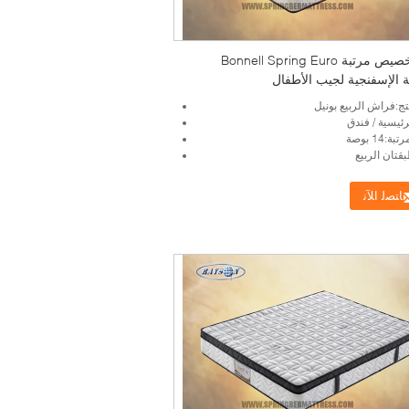
قم بتخصيص مرتبة Bonnell Spring Euro
ة الإسفنجية لجيب الأطفال
ج:فراش الربيع بونيل
ئيسية / فندق
:14 بوصة
قتان الربيع
ﺎﺘﺼﻟ ﺍﻶﻧ