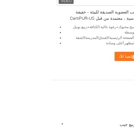
ب العضوية الصديقة للبيئة - خفيفة
 ، معتمدة من قبل CertiPUR-US
يج محبوك+رغوة عالية الكثافة+ربيع بونيل
توسطة
الصفحة الرئيسية/الفندق/المدرسة/الشقة
مظهر:أعلى وسادة
ﺎﺘﺼﻟ ﺍﻶﻧ
بيع جيب