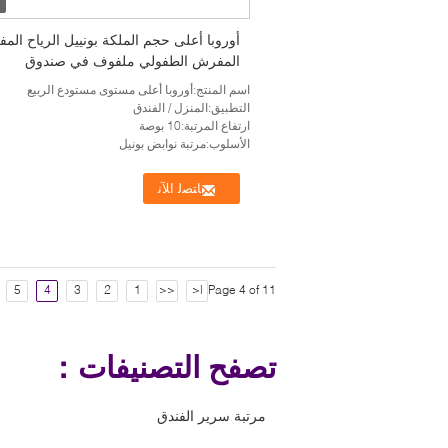
أوروبا أعلى حجم الملكة بونييل الرياح الم
المفرش الطفولي ملفوف في صندوق
اسم المنتج:أوروبا أعلى مستوى مستودع الربيع
التطبيق:المنزل / الفندق
ارتفاع المرتبة:10 بوصة
الأسلوب:مرتبة نوابض بونيل
ﺎﺘﺼﻟ ﺍﻶﻧ
5
4
3
2
1
<<
|<
Page 4 of 11
تصفح التصنيفات：
مرتبة سرير الفندق