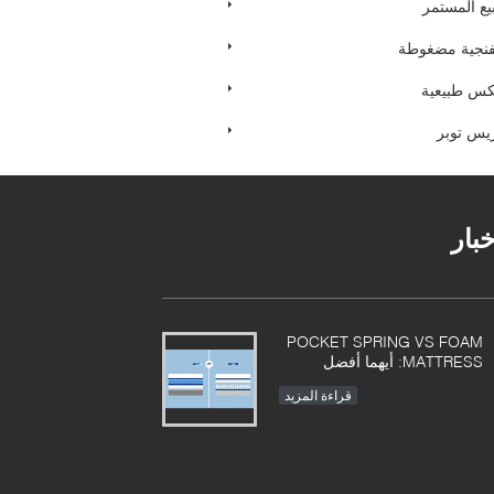
يع المستمر
فنجية مضغوطة
كس طبيعية
يس توبر
خبار
POCKET SPRING VS FOAM
MATTRESS: أيهما أفضل
قراءة المزيد