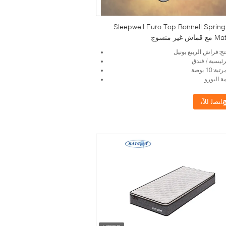
فندق Sleepwell Euro Top Bonnell Spring
 غير منسوج
ج:فراش الربيع بونيل
ئيسية / فندق
:10 بوصة
ة اليورو
ﺎﺘﺼﻟ ﺍﻶﻧ