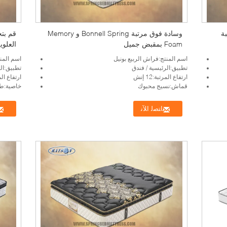
مرتبة
وسادة فوق مرتبة Bonnell Spring و Memory
Foam بمقبض جميل
العلوي
اسم المنتج:فراش الربيع بونيل
اسم المنت
تطبيق:الرئيسية / فندق
تطبيق:الر
ارتفاع المرتبة:12 إنش
ارتفاع المرتبة
قماش:نسيج محبوك
خاصية:طب
ﺎﺘﺼﻟ ﺍﻶﻧ