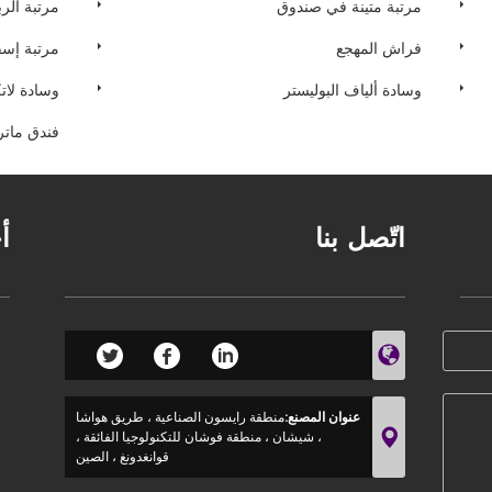
مرتبة متينة في صندوق
مرتبة الرب
فراش المهجع
مرتبة إس
وسادة ألياف البوليستر
وسادة لات
فندق ماتر
اتّصل بنا
أ
عنوان المصنع:
منطقة رايسون الصناعية ، طريق هواشا
، شيشان ، منطقة فوشان للتكنولوجيا الفائقة ،
قوانغدونغ ، الصين