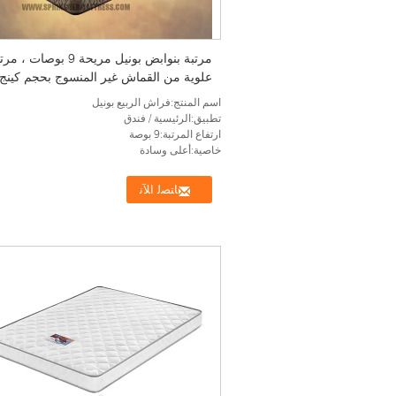
مرتبة بنوابض بونيل مريحة 9 بوصات ، 
علوية من القماش غير المنسوج بحجم كينج
اسم المنتج:فراش الربيع بونيل
تطبيق:الرئيسية / فندق
ارتفاع المرتبة:9 بوصة
خاصية:أعلى وسادة
ﺎﺘﺼﻟ ﺍﻶﻧ